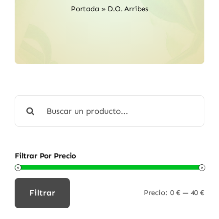
Portada
»
D.O. Arribes
Buscar:
Filtrar Por Precio
Filtrar
Precio:
0 €
—
40 €
Precio
Precio
mínimo
máximo