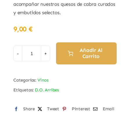
acompañar nuestros quesos de cabra curados
y embutidos selectos.
9,00
€
Añadir Al
Carrito
Vino
Blanco
Malvasía
Categorías:
Vinos
"La
Etiquetas:
D.O. Arribes
Setera"
D.O.
Arribes
Share
Tweet
Pinterest
Email
cantidad