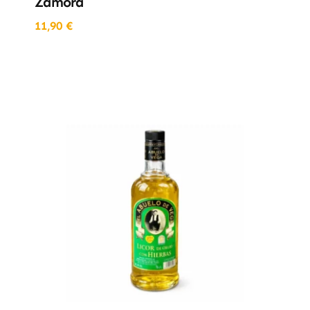
Zamora
11,90
€