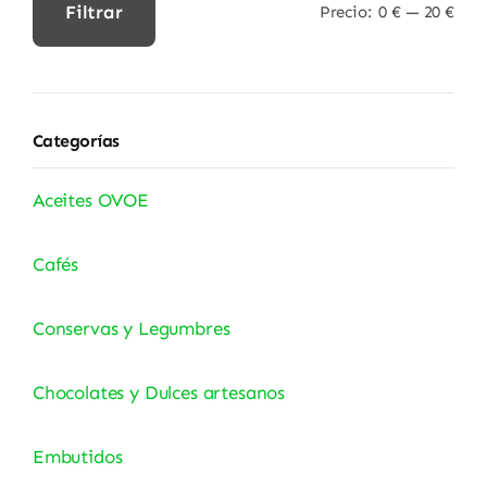
Filtrar
Precio:
0 €
—
20 €
Precio
Precio
mínimo
máximo
Categorías
Aceites OVOE
Cafés
Conservas y Legumbres
Chocolates y Dulces artesanos
Embutidos