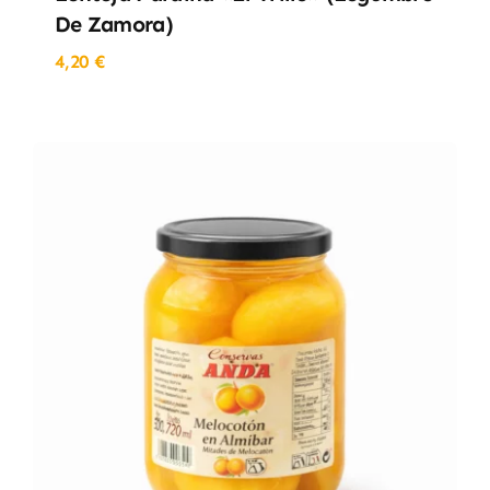
De Zamora)
4,20
€