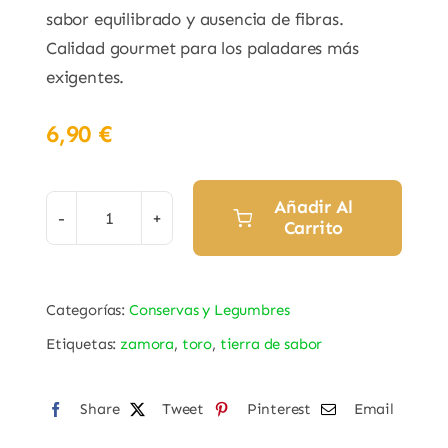
sabor equilibrado y ausencia de fibras.
Calidad gourmet para los paladares más
exigentes.
6,90
€
Añadir Al
Carrito
Espárragos
Blancos
5
Categorías:
Conservas y Legumbres
Frutos
Etiquetas:
zamora
,
toro
,
tierra de sabor
Extra
Gruesos
"Conservas
Share
Tweet
Pinterest
Email
Anda"