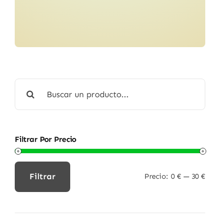
Buscar:
Filtrar Por Precio
Filtrar
Precio:
0 €
—
30 €
Precio
Precio
mínimo
máximo