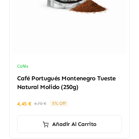
Cafés
Café Portugués Montenegro Tueste
Natural Molido (250g)
4,45
€
4,70
€
5% Off
El
El
precio
precio
original
actual
Añadir Al Carrito
era:
es:
4,70 €.
4,45 €.