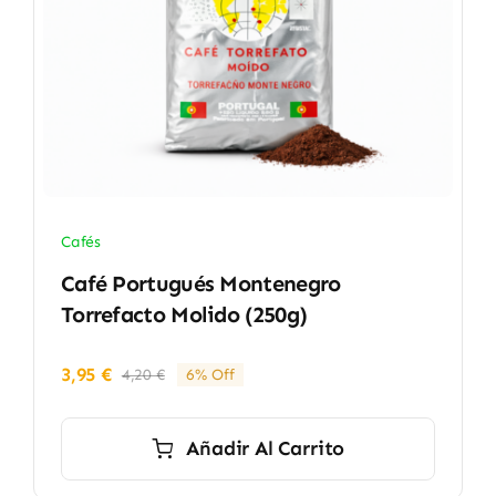
Cafés
Café Portugués Montenegro
Torrefacto Molido (250g)
3,95
€
4,20
€
6% Off
El
El
precio
precio
original
actual
Añadir Al Carrito
era:
es:
4,20 €.
3,95 €.