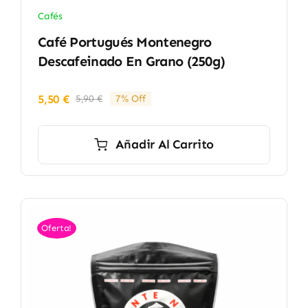
Cafés
Café Portugués Montenegro
Descafeinado En Grano (250g)
5,50
€
5,90
€
7% Off
El
El
precio
precio
original
actual
Añadir Al Carrito
era:
es:
5,90 €.
5,50 €.
Oferta!