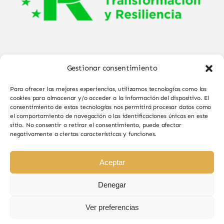
Gestionar consentimiento
Para ofrecer las mejores experiencias, utilizamos tecnologías como las
cookies para almacenar y/o acceder a la información del dispositivo. El
consentimiento de estas tecnologías nos permitirá procesar datos como
el comportamiento de navegación o las identificaciones únicas en este
© Copyright 2025 - 2026•
Sabor de Sayago
•
sitio. No consentir o retirar el consentimiento, puede afectar
negativamente a ciertas características y funciones.
Todos los derechos reservados • Diseño por
Paginas Web Iván González
Aceptar
Denegar
Ver preferencias
Sabor de Sayago en Bermillo de Sayago, productos
naturales y de calidad.