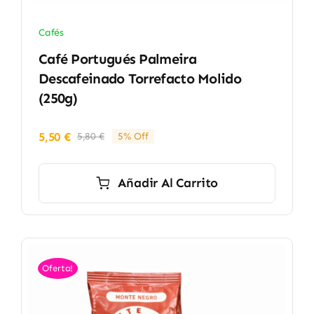
Cafés
Café Portugués Palmeira
Descafeinado Torrefacto Molido
(250g)
5,50
€
5,80
€
5% Off
El
El
precio
precio
original
actual
Añadir Al Carrito
era:
es:
5,80 €.
5,50 €.
Oferta!