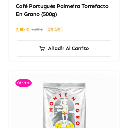
Café Portugués Palmeira Torrefacto
En Grano (500g)
7,80
€
7,90
€
1% Off
El
El
precio
precio
original
actual
Añadir Al Carrito
era:
es:
7,90 €.
7,80 €.
Oferta!