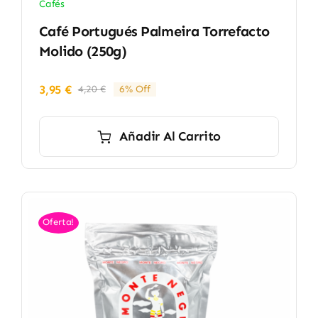
Cafés
Café Portugués Palmeira Torrefacto
Molido (250g)
3,95
€
4,20
€
6% Off
El
El
precio
precio
original
actual
Añadir Al Carrito
era:
es:
4,20 €.
3,95 €.
Oferta!