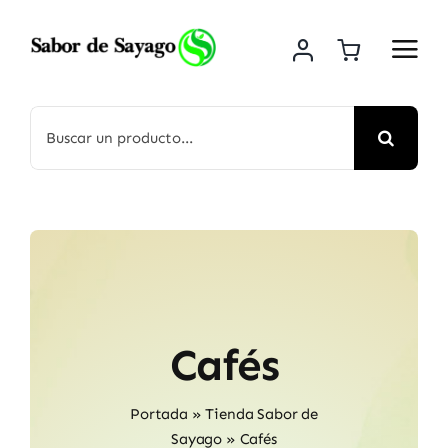
Saltar
al
contenido
Buscar:
Cafés
Portada
»
Tienda Sabor de
Sayago
»
Cafés