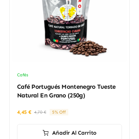
Cafés
Café Portugués Montenegro Tueste
Natural En Grano (250g)
4,45
€
4,70
€
5% Off
El
El
precio
precio
original
actual
Añadir Al Carrito
era:
es: