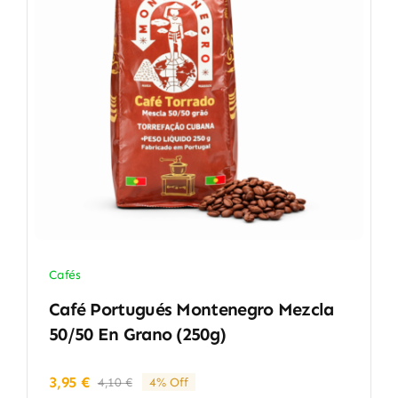
Cafés
Café Portugués Montenegro Mezcla
50/50 En Grano (250g)
3,95
€
4,10
€
4% Off
El
El