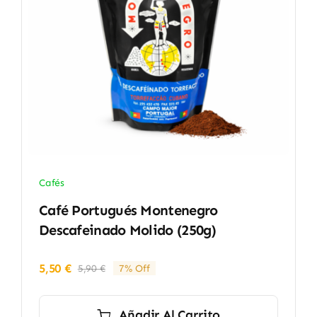
Cafés
Café Portugués Montenegro
Descafeinado Molido (250g)
5,50
€
5,90
€
7% Off
El
El
precio
precio
original
actual
Añadir Al Carrito
era:
es: