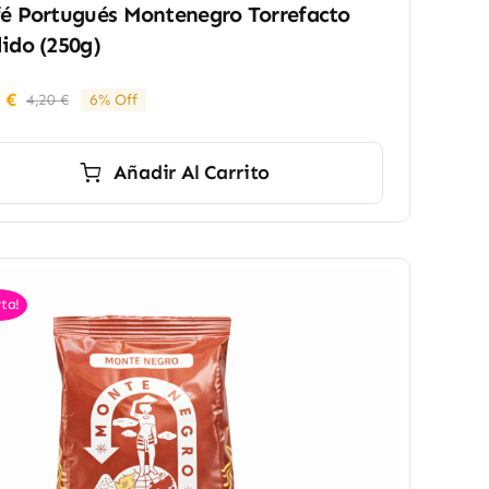
é Portugués Montenegro Torrefacto
ido (250g)
5
€
4,20
€
6% Off
El
El
precio
precio
original
actual
Añadir Al Carrito
era:
es:
4,20 €.
3,95 €.
ta!