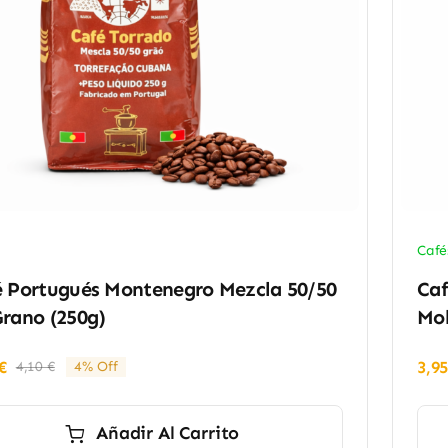
Café
é Portugués Montenegro Mezcla 50/50
Caf
rano (250g)
Mol
€
3,9
4,10
€
4% Off
El
El
precio
precio
original
actual
Añadir Al Carrito
era:
es: