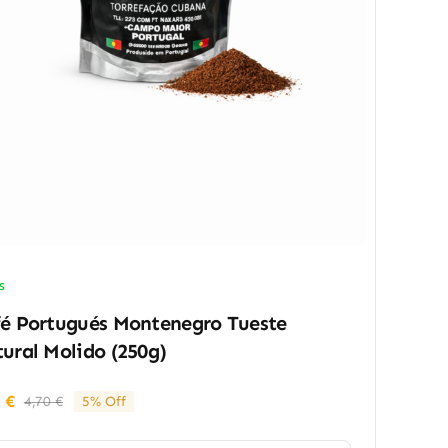
s
é Portugués Montenegro Tueste
ural Molido (250g)
5
€
4,70
€
5% Off
El
El
precio
precio