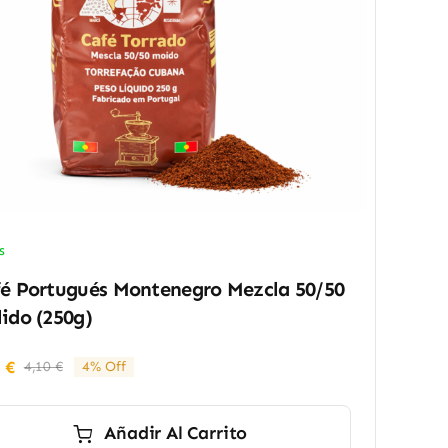
s
é Portugués Montenegro Mezcla 50/50
ido (250g)
5
€
4,10
€
4% Off
El
El
precio
precio
original
actual
Añadir Al Carrito
era:
es: