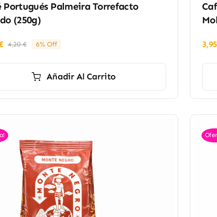
 Portugués Palmeira Torrefacto
Caf
do (250g)
Mol
€
3,9
4,20
€
6% Off
El
El
precio
precio
original
actual
Añadir Al Carrito
era:
es:
4,20 €.
3,95 €.
a!
Ofer