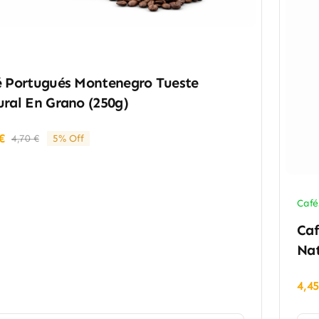
é Portugués Montenegro Tueste
ral En Grano (250g)
€
4,70
€
5% Off
El
El
precio
precio
original
actual
era:
es:
4,70 €.
4,45 €.
Café
Caf
Nat
4,4