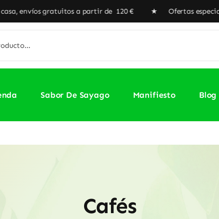
uitos a partir de 120 € ★ Ofertas especiales en nuestra Ti
enda
Sabor De Sayago
Manifiesto
Blog
Cafés