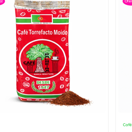
a!
Ofer
Café