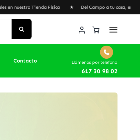
enda Física ★ Del Campo a tu casa, envíos gratuitos a par
Contacto
Llámenos por teléfono
617 30 98 02