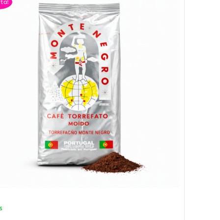
ta!
s