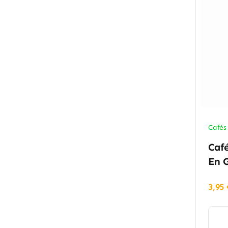
Cafés
Caf
En G
3,95