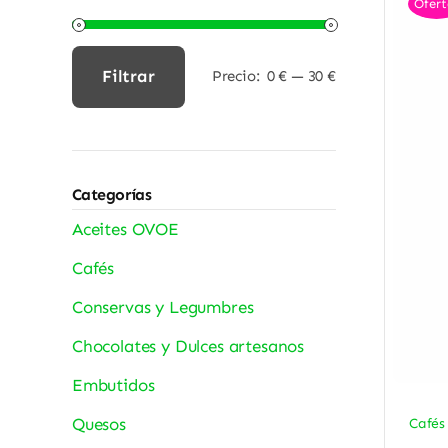
Ofert
Filtrar
Precio:
0 €
—
30 €
Precio
Precio
mínimo
máximo
Categorías
Aceites OVOE
Cafés
Conservas y Legumbres
Chocolates y Dulces artesanos
Embutidos
Quesos
Cafés