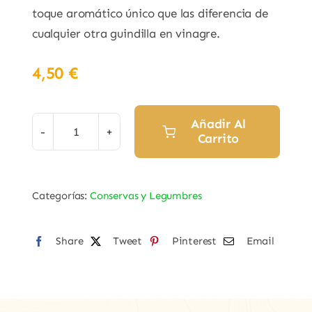
toque aromático único que las diferencia de
cualquier otra guindilla en vinagre.
4,50
€
Añadir Al
Carrito
Piparra
Condimentadas
con
Categorías:
Conservas y Legumbres
Ajo
y
Share
Aceite
Tweet
Pinterest
Email
"Conservas
Anda"
(Zamora)