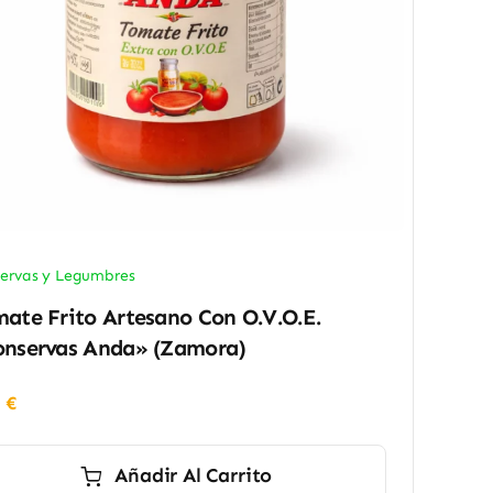
ervas y Legumbres
ate Frito Artesano Con O.V.O.E.
nservas Anda» (Zamora)
0
€
Añadir Al Carrito