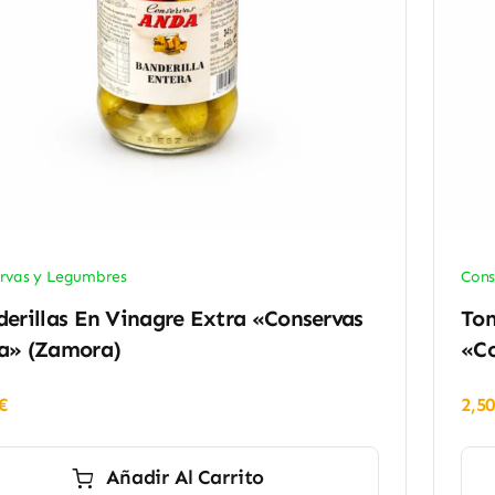
rvas y Legumbres
Cons
erillas En Vinagre Extra «Conservas
Tom
a» (Zamora)
«Co
€
2,5
Añadir Al Carrito