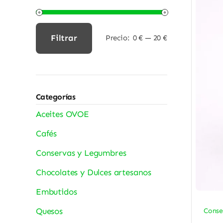
Filtrar
Precio:
0 €
—
20 €
Precio
Precio
mínimo
máximo
Categorías
Aceites OVOE
Cafés
Conservas y Legumbres
Chocolates y Dulces artesanos
Embutidos
Quesos
Conse