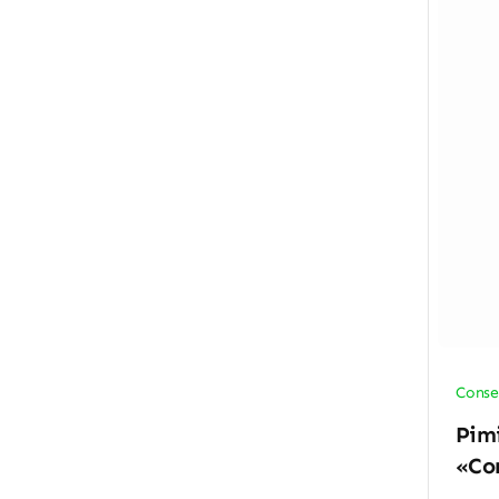
Conse
Pimi
«Co