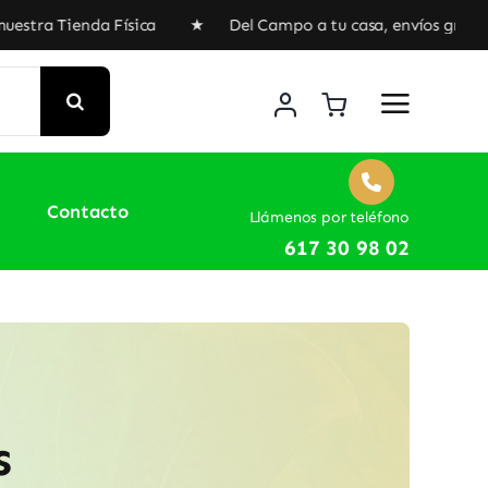
enda Física ★ Del Campo a tu casa, envíos gratuitos a par
Contacto
Llámenos por teléfono
617 30 98 02
s