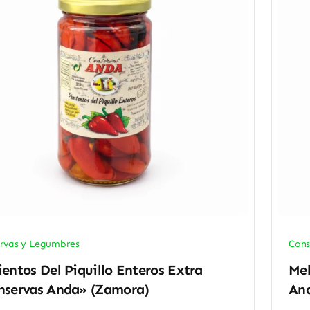
rvas y Legumbres
Cons
entos Del Piquillo Enteros Extra
Mel
nservas Anda» (Zamora)
An