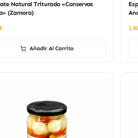
te Natural Triturado «Conservas
Esp
a» (Zamora)
An
€
2,5
Añadir Al Carrito