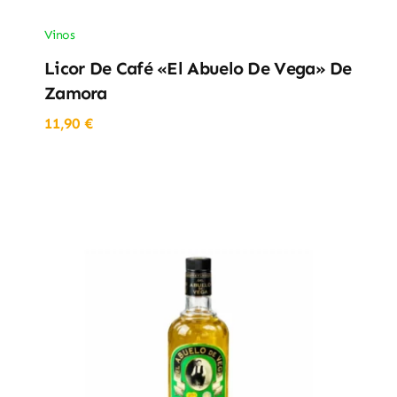
Vinos
Licor De Café «El Abuelo De Vega» De
Zamora
11,90
€