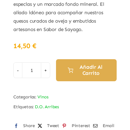
especias y un marcado fondo mineral. El
aliado idóneo para acompañar nuestros
quesos curados de oveja y embutidos
artesanos en Sabor de Sayago.
14,50
€
Añadir Al
Carrito
Vino
Tinto
Crianza
Categorías:
Vinos
"Salsipuedes"
Etiquetas:
D.O. Arribes
Juan
García
D.O.
Share
Tweet
Pinterest
Email