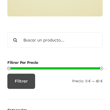
Buscar:
Filtrar Por Precio
Filtrar
Precio:
0 €
—
60 €
Precio
Precio
mínimo
máximo