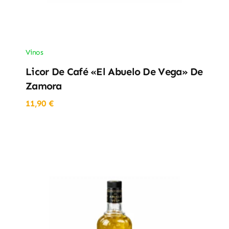
Vinos
Licor De Café «El Abuelo De Vega» De
Zamora
11,90
€