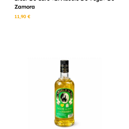
Zamora
11,90
€