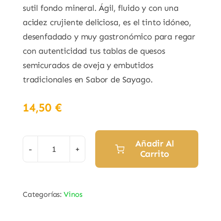
sutil fondo mineral. Ágil, fluido y con una
acidez crujiente deliciosa, es el tinto idóneo,
desenfadado y muy gastronómico para regar
con autenticidad tus tablas de quesos
semicurados de oveja y embutidos
tradicionales en Sabor de Sayago.
14,50
€
Añadir Al
Carrito
Vino
Tinto
"Cascarrabias"
Categorías:
Vinos
Variedad
Juan