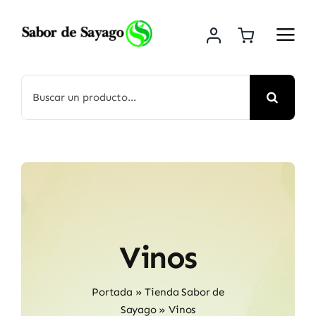
Saltar
al
contenido
Buscar:
Vinos
Portada
»
Tienda Sabor de
Sayago
»
Vinos