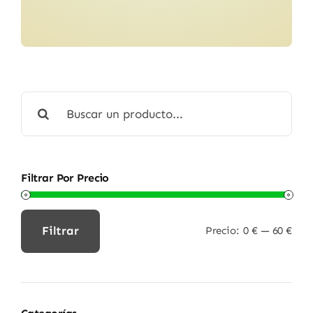
Buscar:
Filtrar Por Precio
Filtrar
Precio:
0 €
—
60 €
Precio
Precio
mínimo
máximo