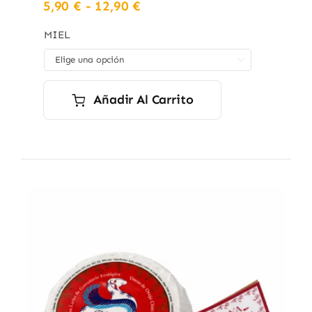
Rango
5,90
€
-
12,90
€
de
precios:
MIEL
desde

5,90 €
hasta
12,90 €
Añadir Al Carrito