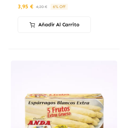
3,95
€
4,20
€
6% Off
El
El
precio
precio
original
actual
Añadir Al Carrito
era:
es:
4,20 €.
3,95 €.