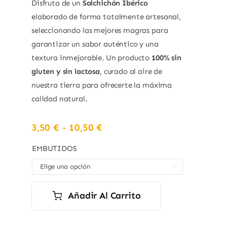
Disfruta de un
Salchichón Ibérico
elaborado de forma totalmente artesanal,
seleccionando las mejores magras para
garantizar un sabor auténtico y una
textura inmejorable. Un producto
100% sin
gluten y sin lactosa
, curado al aire de
nuestra tierra para ofrecerte la máxima
calidad natural.
Rango
3,50
€
-
10,50
€
de
precios:
EMBUTIDOS
desde

3,50 €
hasta
10,50 €
Añadir Al Carrito