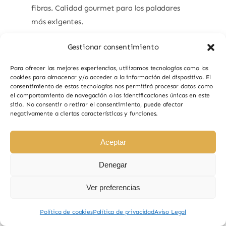
fibras. Calidad gourmet para los paladares
más exigentes.
Gestionar consentimiento
6,90
€
Para ofrecer las mejores experiencias, utilizamos tecnologías como las
cookies para almacenar y/o acceder a la información del dispositivo. El
Añadir Al Carrito
consentimiento de estas tecnologías nos permitirá procesar datos como
el comportamiento de navegación o las identificaciones únicas en este
sitio. No consentir o retirar el consentimiento, puede afectar
negativamente a ciertas características y funciones.
Aceptar
Anterior
Siguiente
1
2
3
Denegar
Ver preferencias
Política de cookies
Política de privacidad
Aviso Legal