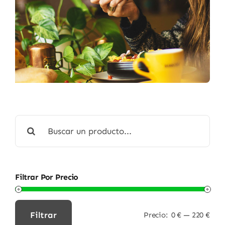
Buscar:
Filtrar Por Precio
Filtrar
Precio:
0 €
—
220 €
Precio
Precio