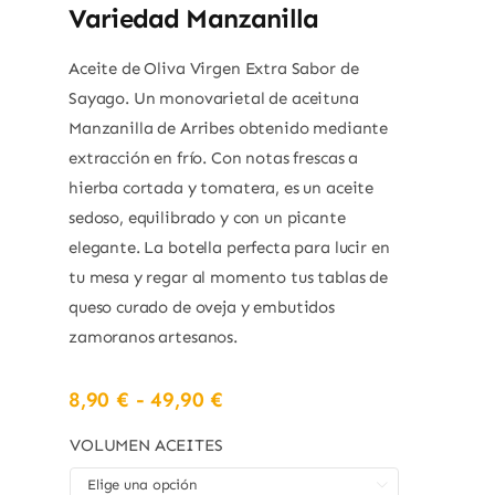
Variedad Manzanilla
Aceite de Oliva Virgen Extra Sabor de
Sayago. Un monovarietal de aceituna
Manzanilla de Arribes obtenido mediante
extracción en frío. Con notas frescas a
hierba cortada y tomatera, es un aceite
sedoso, equilibrado y con un picante
elegante. La botella perfecta para lucir en
tu mesa y regar al momento tus tablas de
queso curado de oveja y embutidos
zamoranos artesanos.
Rango
8,90
€
-
49,90
€
de
precios:
VOLUMEN ACEITES
desde
