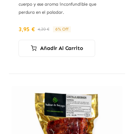
cuerpo y ese aroma inconfundible que
perdura en el paladar.
3,95
€
4,20
€
6% Off
El
El
precio
precio
original
actual
Añadir Al Carrito
era:
es:
4,20 €.
3,95 €.