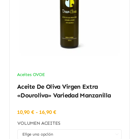
Aceites OVOE
Aceite De Oliva Virgen Extra
«Douroliva» Variedad Manzanilla
Rango
10,90
€
-
16,90
€
de
VOLUMEN ACEITES
precios:
desde

10,90 €