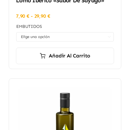
Lomo Ibérico «Sabor De Sayago»
Rango
7,90
€
-
29,90
€
de
EMBUTIDOS
precios:
desde

7,90 €
hasta
29,90 €
Añadir Al Carrito