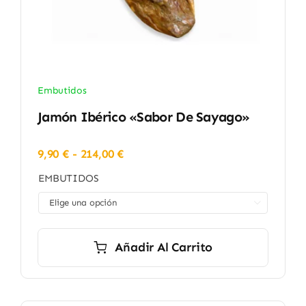
Embutidos
Jamón Ibérico «Sabor De Sayago»
Rango
9,90
€
-
214,00
€
de
EMBUTIDOS
precios:
desde

9,90 €
hasta
214,00 €
Añadir Al Carrito