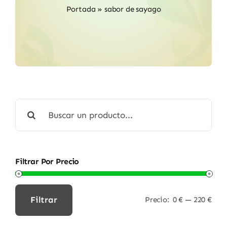
Portada
»
sabor de sayago
Buscar:
Filtrar Por Precio
Filtrar
Precio:
0 €
—
220 €
Precio
Precio
mínimo
máximo