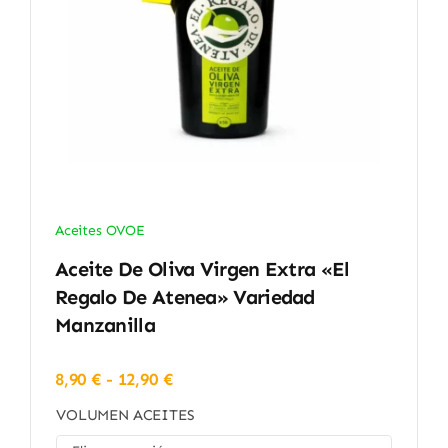
Aceites OVOE
Aceite De Oliva Virgen Extra «El
Regalo De Atenea» Variedad
Manzanilla
Rango
8,90
€
-
12,90
€
de
VOLUMEN ACEITES
precios:
desde