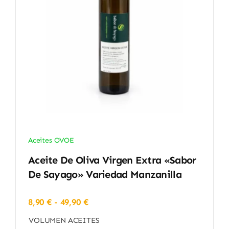
Aceites OVOE
Aceite De Oliva Virgen Extra «Sabor
De Sayago» Variedad Manzanilla
Rango
8,90
€
-
49,90
€
de
VOLUMEN ACEITES
precios: