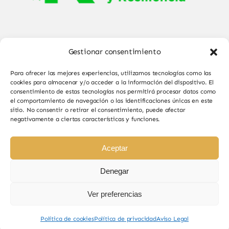
Gestionar consentimiento
Para ofrecer las mejores experiencias, utilizamos tecnologías como las
cookies para almacenar y/o acceder a la información del dispositivo. El
consentimiento de estas tecnologías nos permitirá procesar datos como
el comportamiento de navegación o las identificaciones únicas en este
© Copyright 2025 - 2026•
Sabor de Sayago
•
sitio. No consentir o retirar el consentimiento, puede afectar
negativamente a ciertas características y funciones.
Todos los derechos reservados • Diseño por
Paginas Web Iván González
Aceptar
Denegar
Ver preferencias
Sabor de Sayago en Bermillo de Sayago, productos
naturales y de calidad.
Política de cookies
Política de privacidad
Aviso Legal