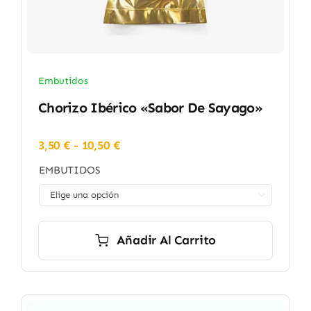
Embutidos
Chorizo Ibérico «Sabor De Sayago»
Rango
3,50
€
-
10,50
€
de
EMBUTIDOS
precios:
desde

3,50 €
hasta
10,50 €
Añadir Al Carrito