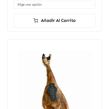
desde

8,90 €
hasta
49,90 €
Añadir Al Carrito