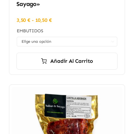
Sayago»
Rango
3,50
€
-
10,50
€
de
EMBUTIDOS
precios:
desde

3,50 €
hasta
10,50 €
Añadir Al Carrito