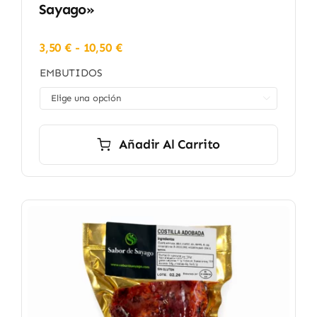
Sayago»
Rango
3,50
€
-
10,50
€
de
EMBUTIDOS
precios:
desde

3,50 €
hasta
10,50 €
Añadir Al Carrito