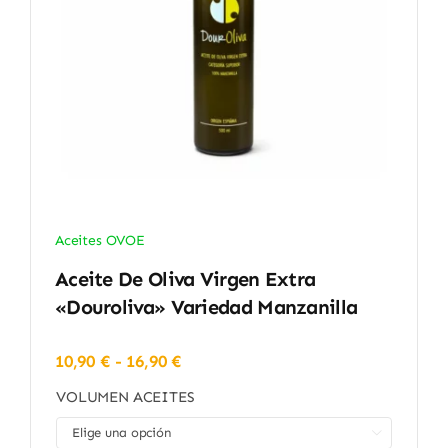
Aceites OVOE
Aceite De Oliva Virgen Extra
«Douroliva» Variedad Manzanilla
Rango
10,90
€
-
16,90
€
de
VOLUMEN ACEITES
precios:
desde

10,90 €