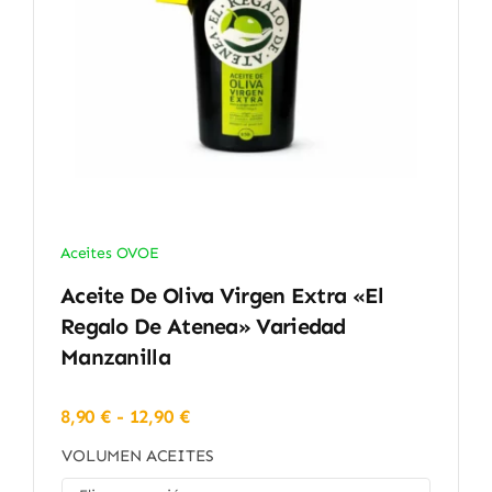
Aceites OVOE
Aceite De Oliva Virgen Extra «El
Regalo De Atenea» Variedad
Manzanilla
Rango
8,90
€
-
12,90
€
de
VOLUMEN ACEITES
precios:
desde