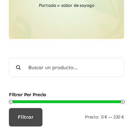
Portada
»
sabor de sayago
Buscar:
Filtrar Por Precio
Filtrar
Precio:
0 €
—
220 €
Precio
Precio
mínimo
máximo