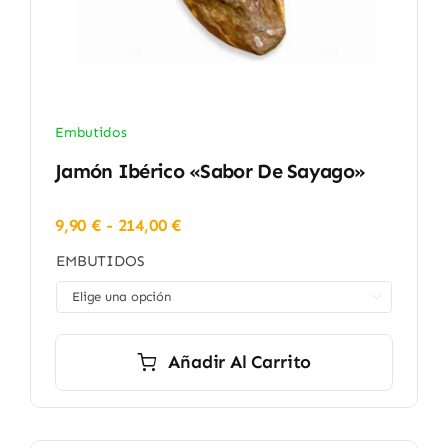
Embutidos
Jamón Ibérico «Sabor De Sayago»
Rango
9,90
€
-
214,00
€
de
EMBUTIDOS
precios:
desde

9,90 €
hasta
214,00 €
Añadir Al Carrito