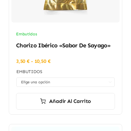
Embutidos
Chorizo Ibérico «Sabor De Sayago»
Rango
3,50
€
-
10,50
€
de
EMBUTIDOS
precios:
desde

3,50 €
hasta
10,50 €
Añadir Al Carrito