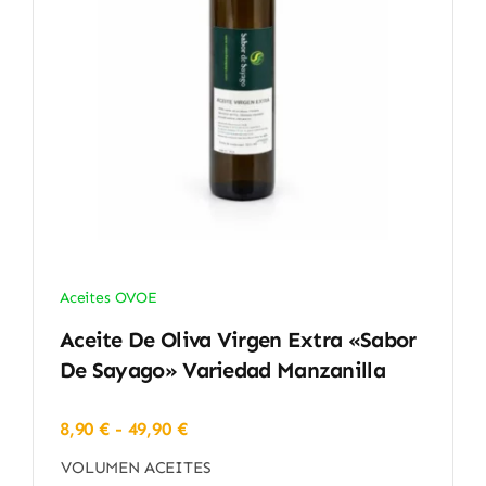
Aceites OVOE
Aceite De Oliva Virgen Extra «Sabor
De Sayago» Variedad Manzanilla
Rango
8,90
€
-
49,90
€
de
VOLUMEN ACEITES
precios: