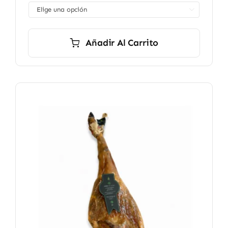
desde

8,90 €
hasta
49,90 €
Añadir Al Carrito