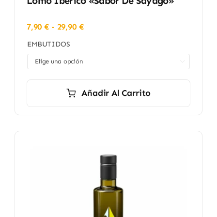
Lomo Ibérico «Sabor De Sayago»
Rango
7,90
€
-
29,90
€
de
EMBUTIDOS
precios:
desde

7,90 €
hasta
29,90 €
Añadir Al Carrito