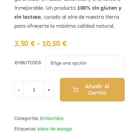
inmejorable. Un producto
100% sin gluten y
sin lactosa
, curado al aire de nuestra tierra
para ofrecerte la máxima calidad natural.
Rango
3,50
€
-
10,50
€
de
precios:
EMBUTIDOS

desde
3,50 €
hasta
Añadir Al
Carrito
Salchichón
10,50 €
Ibérico
"Sabor
Categorías:
Embutidos
de
Etiquetas:
sabor de sayago
Sayago"
cantidad