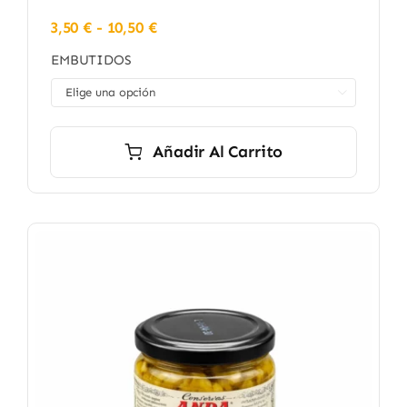
Rango
3,50
€
-
10,50
€
de
EMBUTIDOS
precios:
desde

3,50 €
hasta
10,50 €
Añadir Al Carrito