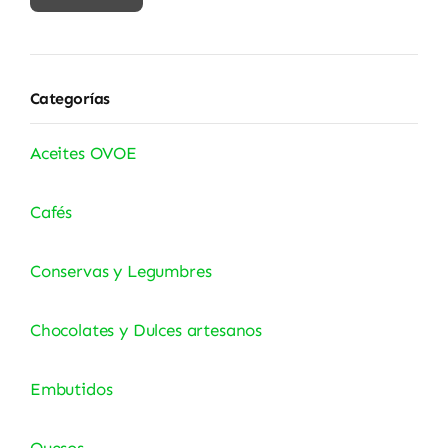
mínimo
máximo
Categorías
Aceites OVOE
Cafés
Conservas y Legumbres
Chocolates y Dulces artesanos
Embutidos
Quesos