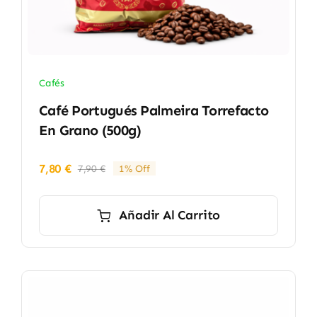
Cafés
Café Portugués Palmeira Torrefacto
En Grano (500g)
7,80
€
7,90
€
1% Off
El
El
precio
precio
original
actual
Añadir Al Carrito
era:
es:
7,90 €.
7,80 €.