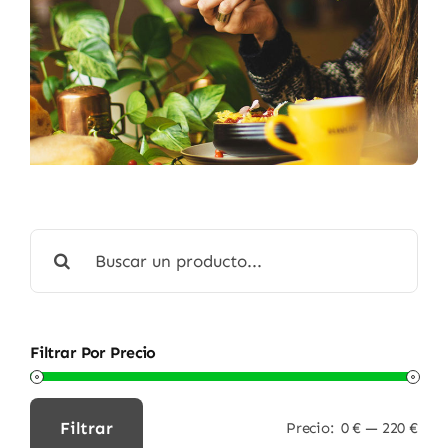
Buscar:
Filtrar Por Precio
Filtrar
Precio:
0 €
—
220 €
Precio
Precio