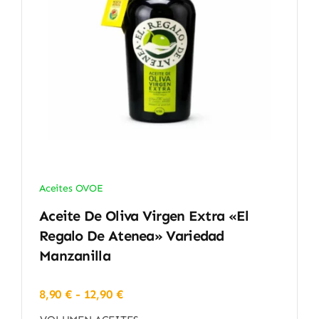
Aceites OVOE
Aceite De Oliva Virgen Extra «El
Regalo De Atenea» Variedad
Manzanilla
Rango
8,90
€
-
12,90
€
de