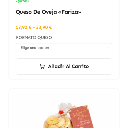
Quesos
Queso De Oveja «Fariza»
Rango
17,90
€
-
33,90
€
de
FORMATO QUESO
precios:
desde

17,90 €
hasta
33,90 €
Añadir Al Carrito