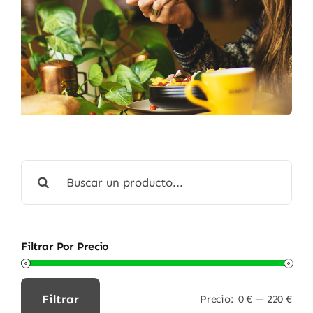
Buscar:
Filtrar Por Precio
Filtrar
Precio:
0 €
—
220 €
Precio
Precio