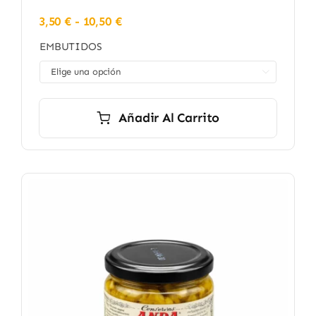
Rango
3,50
€
-
10,50
€
de
EMBUTIDOS
precios:
desde

3,50 €
hasta
10,50 €
Añadir Al Carrito