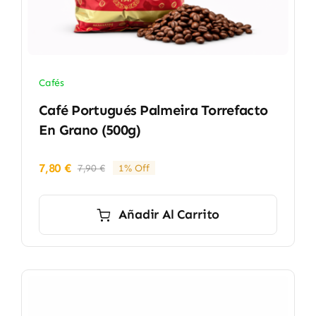
Cafés
Café Portugués Palmeira Torrefacto
En Grano (500g)
7,80
€
7,90
€
1% Off
El
El
precio
precio
original
actual
Añadir Al Carrito
era:
es:
7,90 €.
7,80 €.