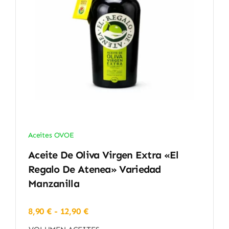
Aceites OVOE
Aceite De Oliva Virgen Extra «El
Regalo De Atenea» Variedad
Manzanilla
Rango
8,90
€
-
12,90
€
de