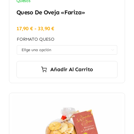
Quesos
Queso De Oveja «Fariza»
Rango
17,90
€
-
33,90
€
de
FORMATO QUESO
precios:
desde

17,90 €
hasta
33,90 €
Añadir Al Carrito