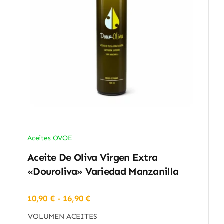
Aceites OVOE
Aceite De Oliva Virgen Extra
«Douroliva» Variedad Manzanilla
Rango
10,90
€
-
16,90
€
de
VOLUMEN ACEITES
precios: