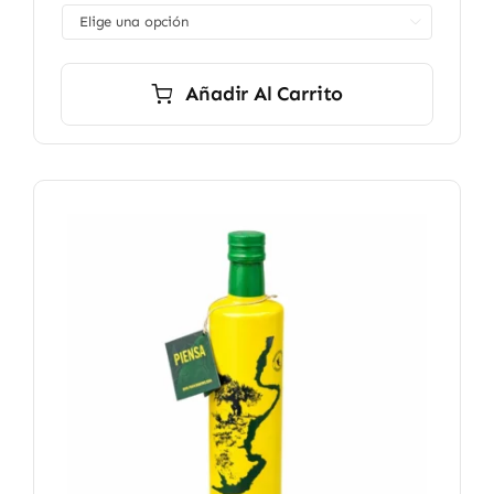
desde

8,90 €
hasta
12,90 €
Añadir Al Carrito