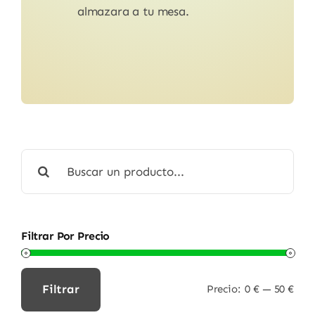
almazara a tu mesa.
Buscar:
Filtrar Por Precio
Filtrar
Precio:
0 €
—
50 €
Precio
Precio