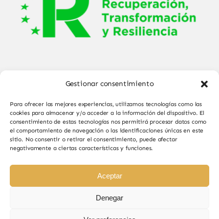
Gestionar consentimiento
Para ofrecer las mejores experiencias, utilizamos tecnologías como las
cookies para almacenar y/o acceder a la información del dispositivo. El
consentimiento de estas tecnologías nos permitirá procesar datos como
el comportamiento de navegación o las identificaciones únicas en este
© Copyright 2025 - 2026•
Sabor de Sayago
•
sitio. No consentir o retirar el consentimiento, puede afectar
negativamente a ciertas características y funciones.
Todos los derechos reservados • Diseño por
Paginas Web Iván González
Aceptar
Denegar