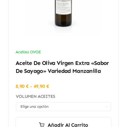
Aceites OVOE
Aceite De Oliva Virgen Extra «Sabor
De Sayago» Variedad Manzanilla
Rango
8,90
€
-
49,90
€
de
VOLUMEN ACEITES
precios:
desde

8,90 €
hasta
49,90 €
Añadir Al Carrito