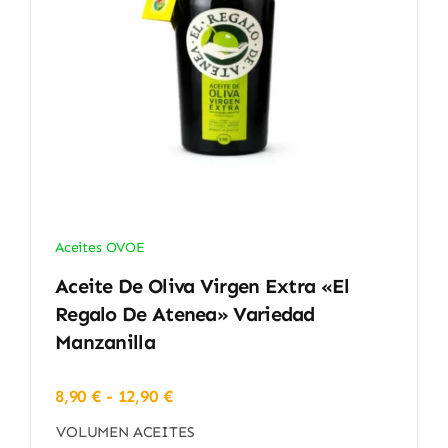
Aceites OVOE
Aceite De Oliva Virgen Extra «El
Regalo De Atenea» Variedad
Manzanilla
Rango
8,90
€
-
12,90
€
de
VOLUMEN ACEITES
precios: