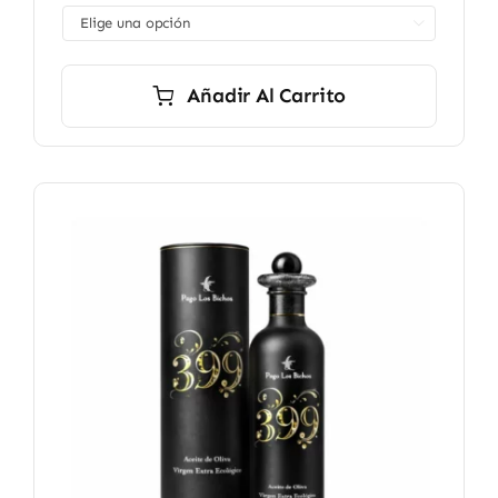
desde

10,90 €
hasta
16,90 €
Añadir Al Carrito