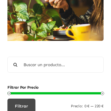
Buscar:
Filtrar Por Precio
Filtrar
Precio:
0 €
—
220 €
Precio
Precio