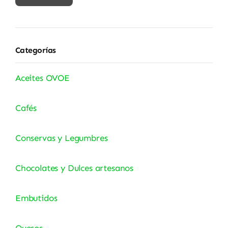
mínimo
máximo
Categorías
Aceites OVOE
Cafés
Conservas y Legumbres
Chocolates y Dulces artesanos
Embutidos
Quesos