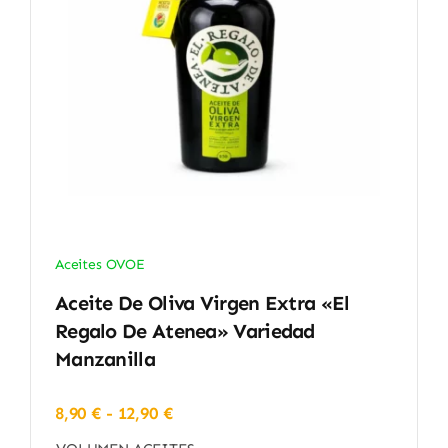
Aceites OVOE
Aceite De Oliva Virgen Extra «El
Regalo De Atenea» Variedad
Manzanilla
Rango
8,90
€
-
12,90
€
de