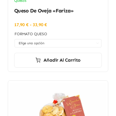
Quesos
Queso De Oveja «Fariza»
Rango
17,90
€
-
33,90
€
de
FORMATO QUESO
precios:
desde

17,90 €
hasta
33,90 €
Añadir Al Carrito