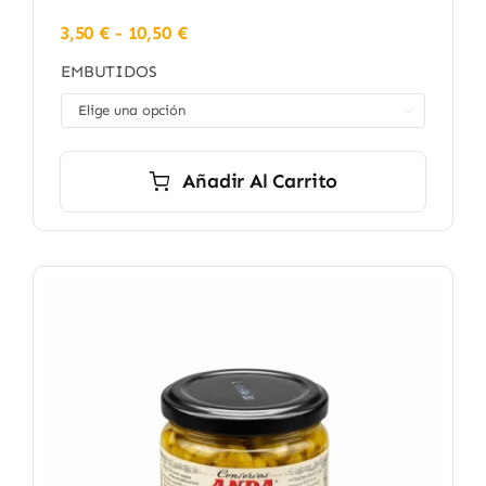
Rango
3,50
€
-
10,50
€
de
EMBUTIDOS
precios:
desde

3,50 €
hasta
10,50 €
Añadir Al Carrito