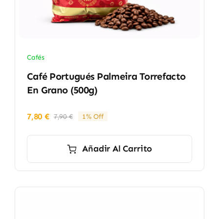
Cafés
Café Portugués Palmeira Torrefacto
En Grano (500g)
7,80
€
7,90
€
1% Off
El
El
precio
precio
original
actual
Añadir Al Carrito
era:
es:
7,90 €.
7,80 €.