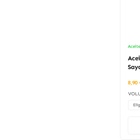
Aceit
Acei
Say
8,90
VOLU