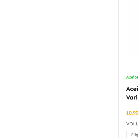
Aceit
Acei
Var
10,9
VOLU