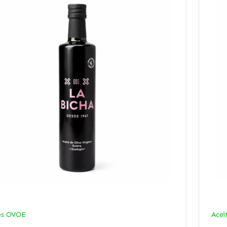
es OVOE
Acei