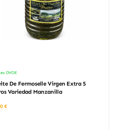
tes OVOE
ite De Fermoselle Virgen Extra 5
ros Variedad Manzanilla
90
€