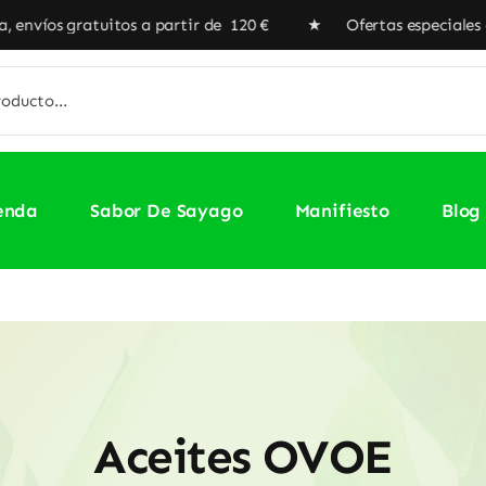
atuitos a partir de 120 € ★ Ofertas especiales en nuestra
enda
Sabor De Sayago
Manifiesto
Blog
Aceites OVOE