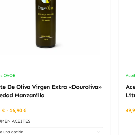
es OVOE
Acei
te De Oliva Virgen Extra «Douroliva»
Ace
iedad Manzanilla
Lit
Rango
0
€
-
16,90
€
49,
de
MEN ACEITES
precios:
desde

10,90 €