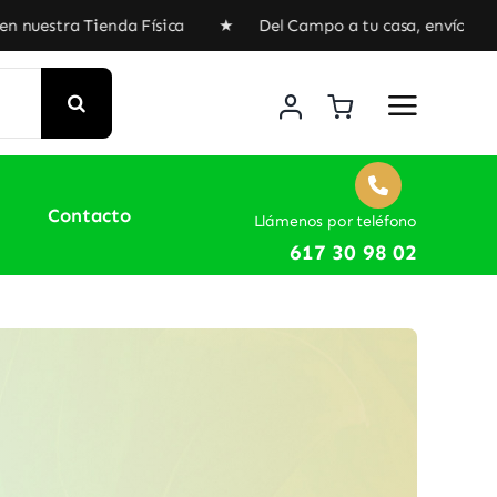
 Tienda Física ★ Del Campo a tu casa, envíos gratuitos a p
Contacto
Llámenos por teléfono
617 30 98 02