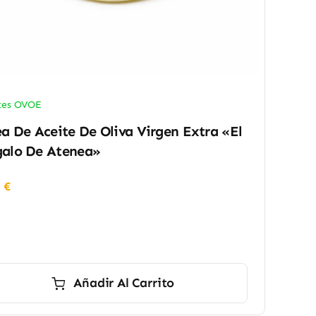
tes OVOE
ea De Aceite De Oliva Virgen Extra «El
alo De Atenea»
0
€
Añadir Al Carrito