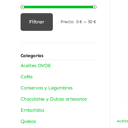
Filtrar
Precio:
0 €
—
50 €
Precio
Precio
mínimo
máximo
Categorías
Aceites OVOE
Cafés
Conservas y Legumbres
Chocolates y Dulces artesanos
Embutidos
Quesos
Aceit