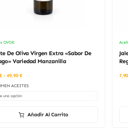
es OVOE
Acei
te De Oliva Virgen Extra «Sabor De
Jal
ago» Variedad Manzanilla
Reg
Rango
€
-
49,90
€
7,9
de
MEN ACEITES
precios:
desde

8,90 €
hasta
49,90 €
Añadir Al Carrito