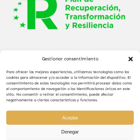
Gestionar consentimiento
Para ofrecer las mejores experiencias, utilizamos tecnologías como las
cookies para almacenar y/o acceder a la información del dispositivo. El
consentimiento de estas tecnologías nos permitirá procesar datos como
el comportamiento de navegación o las identificaciones únicas en este
© Copyright 2025 - 2026•
Sabor de Sayago
•
sitio. No consentir o retirar el consentimiento, puede afectar
negativamente a ciertas características y funciones.
Todos los derechos reservados • Diseño por
Paginas Web Iván González
Aceptar
Denegar