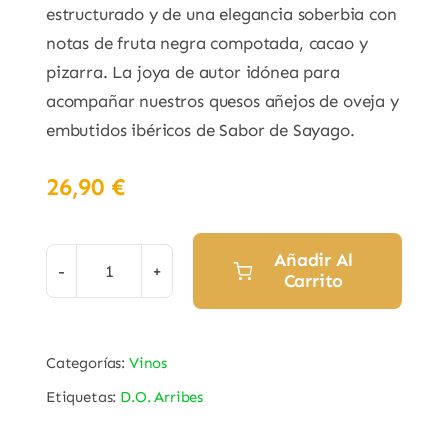
estructurado y de una elegancia soberbia con
notas de fruta negra compotada, cacao y
pizarra. La joya de autor idónea para
acompañar nuestros quesos añejos de oveja y
embutidos ibéricos de Sabor de Sayago.
26,90
€
Añadir Al
Carrito
Vino
Tinto
Reserva
Categorías:
Vinos
"Sabaria"
Etiquetas:
D.O. Arribes
Bruñal
D.O.