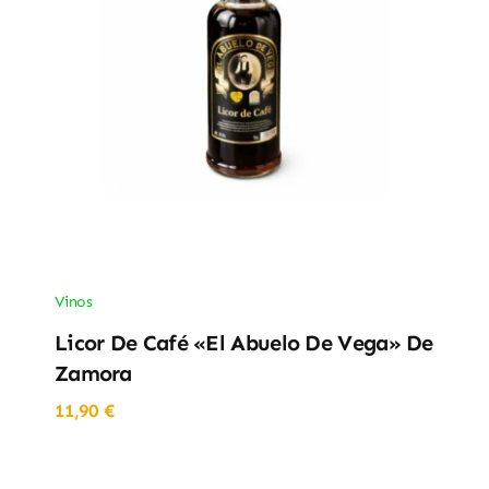
Vinos
Licor De Café «El Abuelo De Vega» De
Zamora
11,90
€