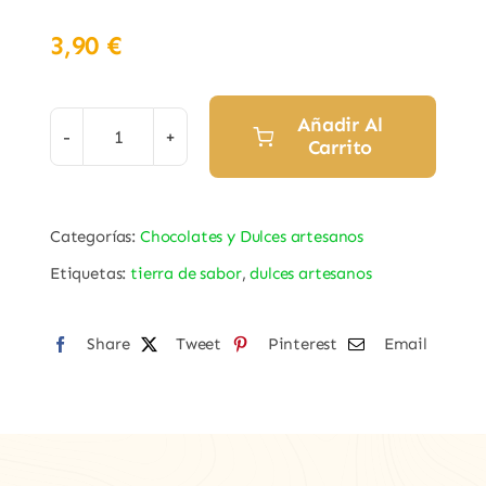
3,90
€
Añadir Al
Carrito
Bolsa
de
Rosquillas
Categorías:
Chocolates y Dulces artesanos
Fritas
Etiquetas:
tierra de sabor
,
dulces artesanos
"El
Castillo"
de
Share
Tweet
Pinterest
Email
Fariza
cantidad