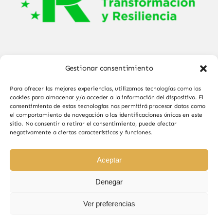
Gestionar consentimiento
Para ofrecer las mejores experiencias, utilizamos tecnologías como las
cookies para almacenar y/o acceder a la información del dispositivo. El
consentimiento de estas tecnologías nos permitirá procesar datos como
el comportamiento de navegación o las identificaciones únicas en este
© Copyright 2025 - 2026•
Sabor de Sayago
•
sitio. No consentir o retirar el consentimiento, puede afectar
negativamente a ciertas características y funciones.
Todos los derechos reservados • Diseño por
Paginas Web Iván González
Aceptar
Denegar
Ver preferencias
Sabor de Sayago en Bermillo de Sayago, productos