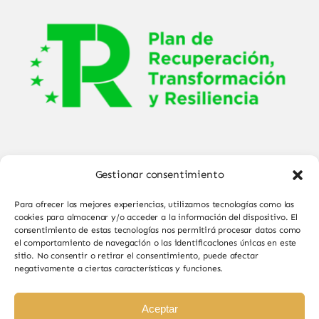
Gestionar consentimiento
Para ofrecer las mejores experiencias, utilizamos tecnologías como las
cookies para almacenar y/o acceder a la información del dispositivo. El
consentimiento de estas tecnologías nos permitirá procesar datos como
el comportamiento de navegación o las identificaciones únicas en este
© Copyright 2025 - 2026•
Sabor de Sayago
•
sitio. No consentir o retirar el consentimiento, puede afectar
negativamente a ciertas características y funciones.
Todos los derechos reservados • Diseño por
Paginas Web Iván González
Aceptar