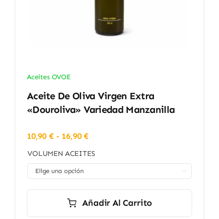
Aceites OVOE
Aceite De Oliva Virgen Extra
«Douroliva» Variedad Manzanilla
Rango
10,90
€
-
16,90
€
de
VOLUMEN ACEITES
precios:
desde

10,90 €
hasta
16,90 €
Añadir Al Carrito