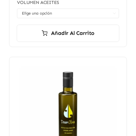
VOLUMEN ACEITES
precios:
desde

8,90 €
hasta
49,90 €
Añadir Al Carrito