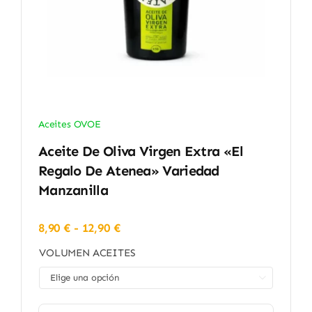
Aceites OVOE
Aceite De Oliva Virgen Extra «El
Regalo De Atenea» Variedad
Manzanilla
Rango
8,90
€
-
12,90
€
de
VOLUMEN ACEITES
precios:
desde

8,90 €
hasta
12,90 €