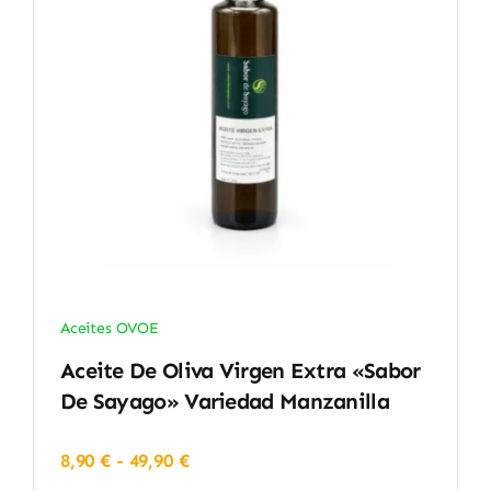
Aceites OVOE
Aceite De Oliva Virgen Extra «Sabor
De Sayago» Variedad Manzanilla
Rango
8,90
€
-
49,90
€
de