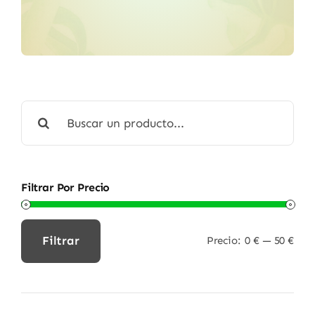
Buscar:
Filtrar Por Precio
Filtrar
Precio:
0 €
—
50 €
Precio
Precio
mínimo
máximo