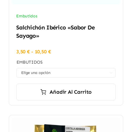
Embutidos
Salchichón Ibérico «Sabor De
Sayago»
Rango
3,50
€
-
10,50
€
de
EMBUTIDOS
precios:
desde

3,50 €
hasta
10,50 €
Añadir Al Carrito