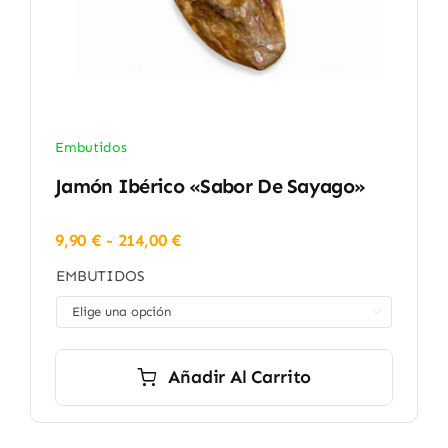
Embutidos
Jamón Ibérico «Sabor De Sayago»
Rango
9,90
€
-
214,00
€
de
EMBUTIDOS
precios:
desde

9,90 €
hasta
214,00 €
Añadir Al Carrito