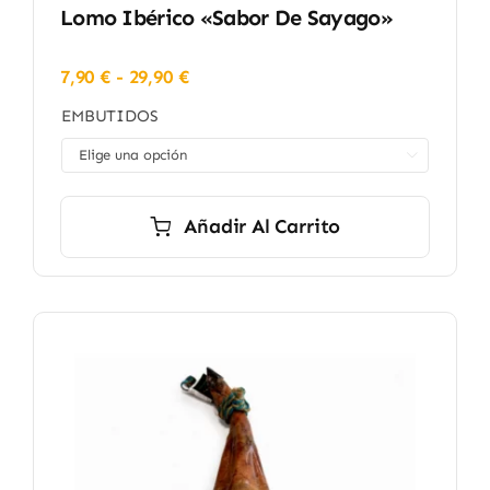
Lomo Ibérico «Sabor De Sayago»
Rango
7,90
€
-
29,90
€
de
EMBUTIDOS
precios:
desde

7,90 €
hasta
29,90 €
Añadir Al Carrito