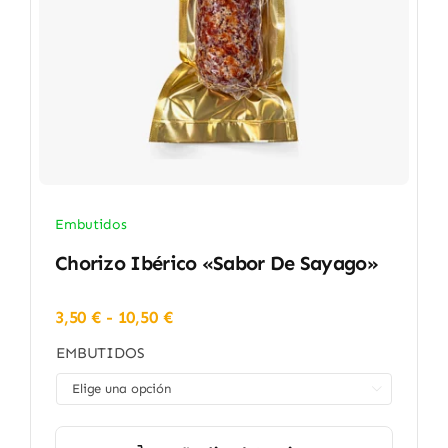
Embutidos
Chorizo Ibérico «Sabor De Sayago»
Rango
3,50
€
-
10,50
€
de
EMBUTIDOS
precios:
desde

3,50 €
hasta
10,50 €