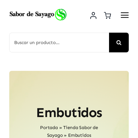
Saltar
al
contenido
Buscar:
Embutidos
Portada
»
Tienda Sabor de
Sayago
»
Embutidos