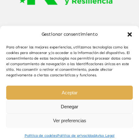
Gestionar consentimiento
Para ofrecer las mejores experiencias, utilizamos tecnologías como las
cookies para almacenar y/o acceder a la información del dispositivo. El
consentimiento de estas tecnologías nos permitirá procesar datos como
el comportamiento de navegación o las identificaciones únicas en este
© Copyright 2025 - 2026•
Sabor de Sayago
•
sitio. No consentir o retirar el consentimiento, puede afectar
negativamente a ciertas características y funciones.
Todos los derechos reservados • Diseño por
Paginas Web Iván González
Aceptar
Denegar
Ver preferencias
Sabor de Sayago en Bermillo de Sayago, productos
naturales y de calidad.
Política de cookies
Política de privacidad
Aviso Legal