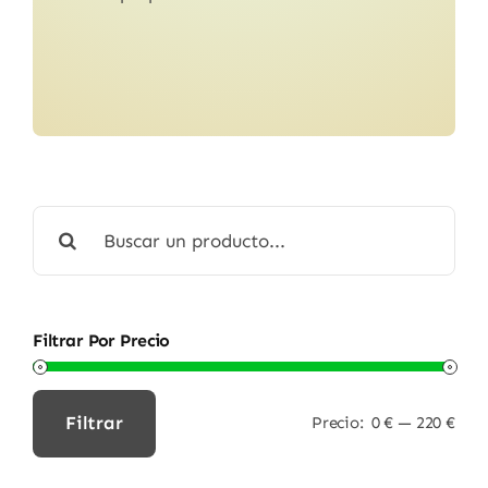
Buscar:
Filtrar Por Precio
Filtrar
Precio:
0 €
—
220 €
Precio
Precio
mínimo
máximo