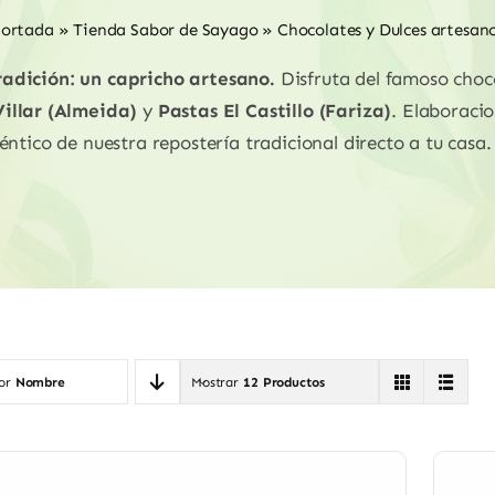
ortada
»
Tienda Sabor de Sayago
»
Chocolates y Dulces artesan
adición: un capricho artesano.
Disfruta del famoso cho
illar (Almeida)
y
Pastas El Castillo (Fariza)
. Elaboraci
ntico de nuestra repostería tradicional directo a tu casa.
por
Nombre
Mostrar
12 Productos