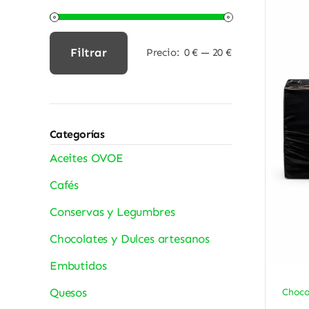
Filtrar
Precio:
0 €
—
20 €
Precio
Precio
mínimo
máximo
Categorías
Aceites OVOE
Cafés
Conservas y Legumbres
Chocolates y Dulces artesanos
Embutidos
Quesos
Choco