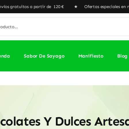
itos a partir de 120 € ★ Ofertas especiales en nuestra Tie
enda
Sabor De Sayago
Manifiesto
Blog
colates Y Dulces Artes