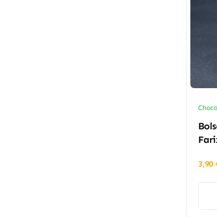
Choco
Bols
Fari
3,90