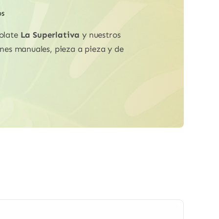
os
colate
La Superlativa
y nuestros
ones manuales, pieza a pieza y de