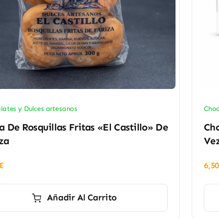
lates y Dulces artesanos
Choc
a De Rosquillas Fritas «El Castillo» De
Cho
za
Vez
€
6,5
Añadir Al Carrito