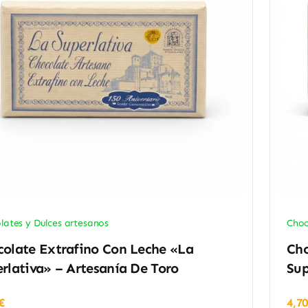
lates y Dulces artesanos
Choc
olate Extrafino Con Leche «La
Cho
rlativa» – Artesanía De Toro
Sup
€
4,7