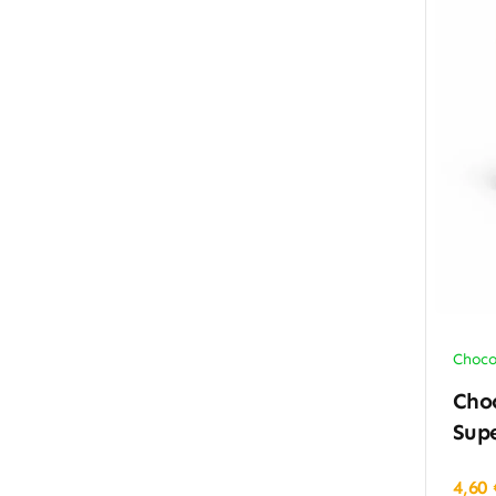
Choco
Choc
Supe
4,60