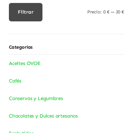
Filtrar
Precio:
0 €
—
20 €
Precio
Precio
mínimo
máximo
Categorías
Aceites OVOE
Cafés
Conservas y Legumbres
Chocolates y Dulces artesanos