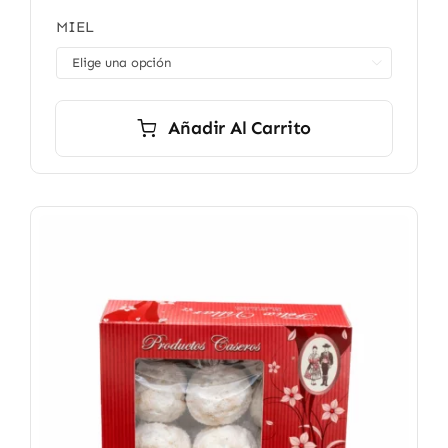
de
MIEL
precios:
desde

5,90 €
hasta
12,90 €
Añadir Al Carrito