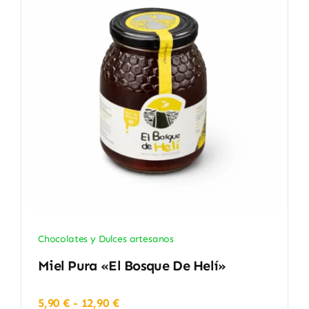
Chocolates y Dulces artesanos
Miel Pura «El Bosque De Helí»
Rango
5,90
€
-
12,90
€