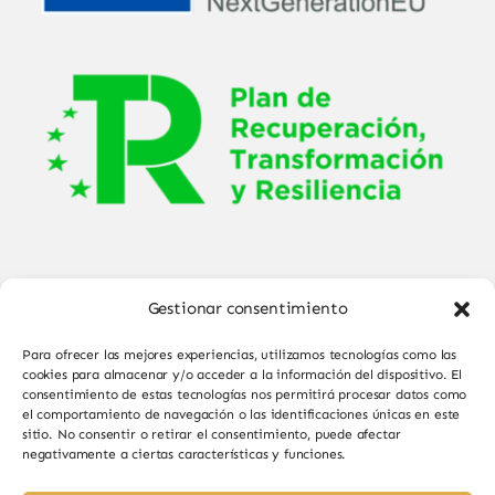
Gestionar consentimiento
Para ofrecer las mejores experiencias, utilizamos tecnologías como las
cookies para almacenar y/o acceder a la información del dispositivo. El
consentimiento de estas tecnologías nos permitirá procesar datos como
el comportamiento de navegación o las identificaciones únicas en este
© Copyright 2025 - 2026•
Sabor de Sayago
•
sitio. No consentir o retirar el consentimiento, puede afectar
negativamente a ciertas características y funciones.
Todos los derechos reservados • Diseño por
Paginas Web Iván González