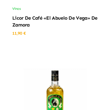
Vinos
Licor De Café «El Abuelo De Vega» De
Zamora
11,90
€