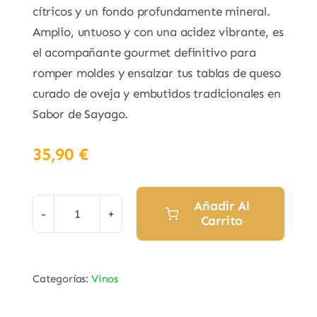
cítricos y un fondo profundamente mineral.
Amplio, untuoso y con una acidez vibrante, es
el acompañante gourmet definitivo para
romper moldes y ensalzar tus tablas de queso
curado de oveja y embutidos tradicionales en
Sabor de Sayago.
35,90
€
Añadir Al
Carrito
Vino
Blanco
"Siete
Categorías:
Vinos
Peldaños"
Variedad