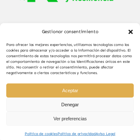
Gestionar consentimiento
Para ofrecer las mejores experiencias, utilizamos tecnologías como las
cookies para almacenar y/o acceder a la información del dispositivo. El
consentimiento de estas tecnologías nos permitirá procesar datos como
el comportamiento de navegación o las identificaciones únicas en este
© Copyright 2025 - 2026•
Sabor de Sayago
•
sitio. No consentir o retirar el consentimiento, puede afectar
negativamente a ciertas características y funciones.
Todos los derechos reservados • Diseño por
Paginas Web Iván González
Aceptar
Denegar
Ver preferencias
Sabor de Sayago en Bermillo de Sayago, productos
naturales y de calidad.
Política de cookies
Política de privacidad
Aviso Legal