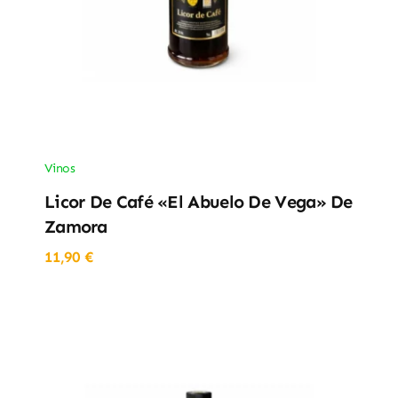
Vinos
Licor De Café «El Abuelo De Vega» De
Zamora
11,90
€