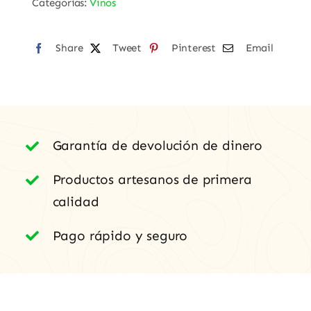
Categorías:
Vinos
"Bendita
Locura"
Share
de
Tweet
Pinterest
Email
Zamora
cantidad
Garantía de devolución de dinero
Productos artesanos de primera
calidad
Pago rápido y seguro