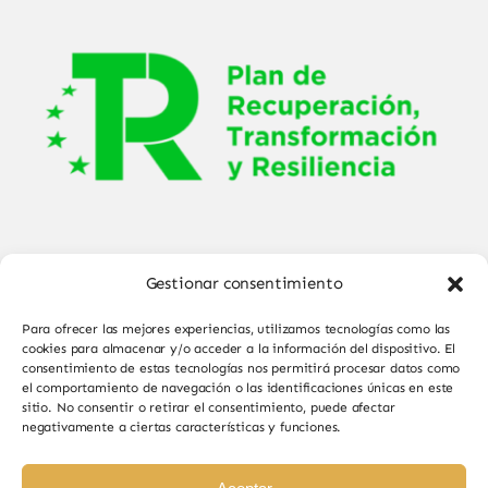
Gestionar consentimiento
Para ofrecer las mejores experiencias, utilizamos tecnologías como las
cookies para almacenar y/o acceder a la información del dispositivo. El
consentimiento de estas tecnologías nos permitirá procesar datos como
el comportamiento de navegación o las identificaciones únicas en este
© Copyright 2025 - 2026•
Sabor de Sayago
•
sitio. No consentir o retirar el consentimiento, puede afectar
negativamente a ciertas características y funciones.
Todos los derechos reservados • Diseño por
Paginas Web Iván González