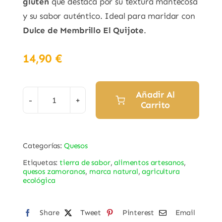
gluten
que destaca por su textura mantecosa
y su sabor auténtico. Ideal para maridar con
Dulce de Membrillo El Quijote
.
14,90
€
Añadir Al
Carrito
Queso
de
oveja
Categorías:
Quesos
semicurado
Etiquetas:
tierra de sabor
,
alimentos artesanos
,
"La
quesos zamoranos
,
marca natural
,
agricultura
Faya"
ecológica
cantidad
Share
Tweet
Pinterest
Email