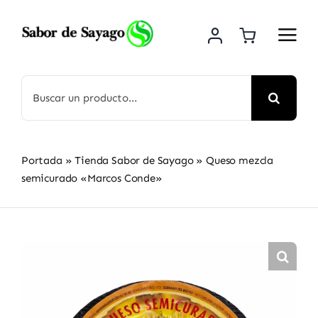
Saltar
al
contenido
Buscar:
Portada
»
Tienda Sabor de Sayago
»
Queso mezcla
semicurado «Marcos Conde»