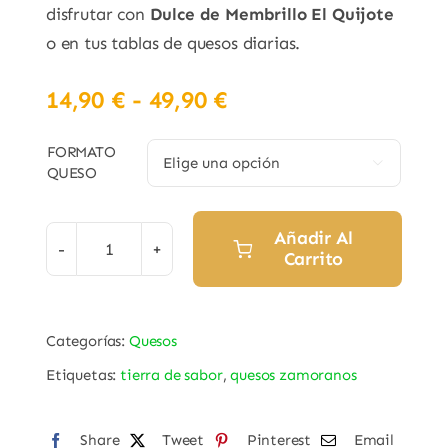
disfrutar con
Dulce de Membrillo El Quijote
o en tus tablas de quesos diarias.
Rango
14,90
€
-
49,90
€
de
precios:
FORMATO

QUESO
desde
14,90 €
hasta
Añadir Al
Carrito
Queso
49,90 €
mezcla
semicurado
Categorías:
Quesos
"Marcos
Etiquetas:
tierra de sabor
,
quesos zamoranos
Conde"
cantidad
Share
Tweet
Pinterest
Email