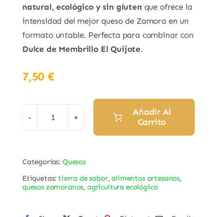
natural, ecológico y sin gluten
que ofrece la
intensidad del mejor queso de Zamora en un
formato untable. Perfecta para combinar con
Dulce de Membrillo El Quijote
.
7,50
€
Añadir Al
Carrito
Crema
de
Queso
Categorías:
Quesos
de
Etiquetas:
tierra de sabor
,
alimentos artesanos
,
Oveja
quesos zamoranos
,
agricultura ecológica
Curado
"La