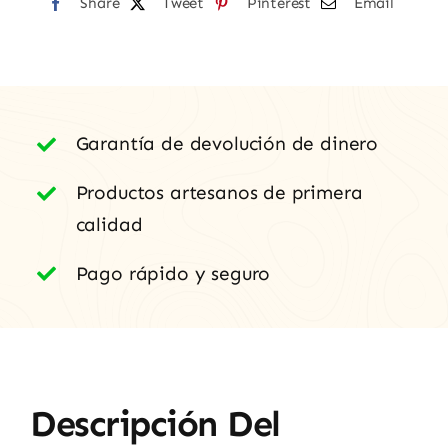
Share
Tweet
Pinterest
Email
Faya"
cantidad
Garantía de devolución de dinero
Productos artesanos de primera
calidad
Pago rápido y seguro
Descripción Del