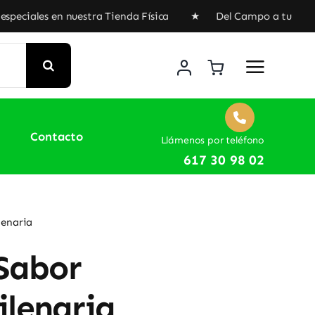
uestra Tienda Física ★ Del Campo a tu casa, envíos gratui
Contacto
Llámenos por teléfono
617 30 98 02
lenaria
Sabor
ilenaria