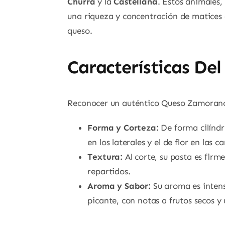
Churra
y la
Castellana
. Estos animales,
una riqueza y concentración de matices e
queso.
Características De
Reconocer un auténtico Queso Zamorano e
Forma y Corteza:
De forma cilíndri
en los laterales y el de flor en las ca
Textura:
Al corte, su pasta es fir
repartidos.
Aroma y Sabor:
Su aroma es intens
picante, con notas a frutos secos y