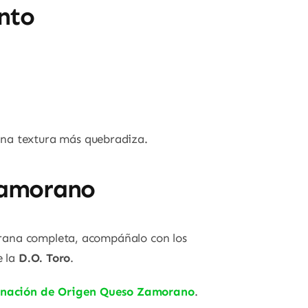
nto
una textura más quebradiza.
Zamorano
orana completa, acompáñalo con los
e la
D.O. Toro
.
nación de Origen Queso Zamorano
.