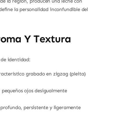
de la región, producen una leche con
efine la personalidad inconfundible del
Aroma Y Textura
 de identidad:
racterístico grabado en zigzag (pleita)
r pequeños ojos desigualmente
 profundo, persistente y ligeramente