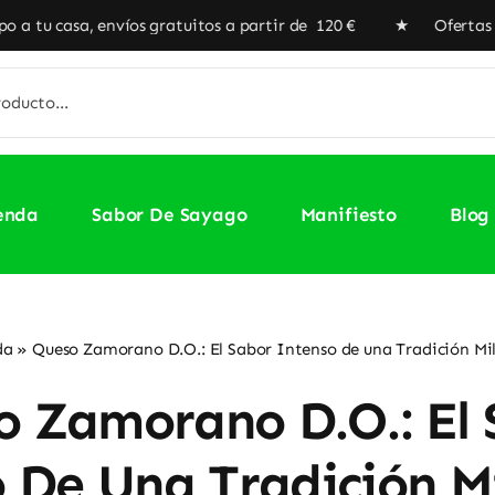
víos gratuitos a partir de 120 € ★ Ofertas especiales en n
enda
Sabor De Sayago
Manifiesto
Blog
da
»
Queso Zamorano D.O.: El Sabor Intenso de una Tradición Mi
o Zamorano D.O.: El 
 De Una Tradición M