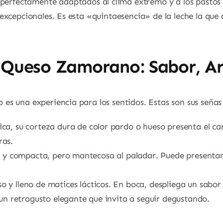
 perfectamente adaptados al clima extremo y a los pastos 
xcepcionales. Es esta «quintaesencia» de la leche la que d
l Queso Zamorano: Sabor, 
s una experiencia para los sentidos. Estas son sus señas
ca, su corteza dura de color pardo o hueso presenta el ca
ras.
me y compacta, pero mantecosa al paladar. Puede presenta
o y lleno de matices lácticos. En boca, despliega un sabor
 un retrogusto elegante que invita a seguir degustando.