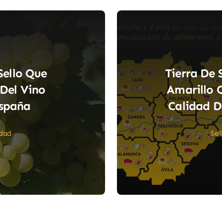
Sello Que
Tierra De 
Del Vino
Amarillo 
España
Calidad D
idad
Sel