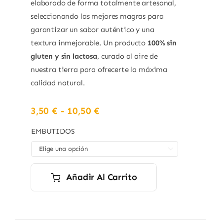
elaborado de forma totalmente artesanal,
seleccionando las mejores magras para
garantizar un sabor auténtico y una
textura inmejorable. Un producto
100% sin
gluten y sin lactosa
, curado al aire de
nuestra tierra para ofrecerte la máxima
calidad natural.
Rango
3,50
€
-
10,50
€
de
precios:
EMBUTIDOS
desde

3,50 €
hasta
10,50 €
Añadir Al Carrito