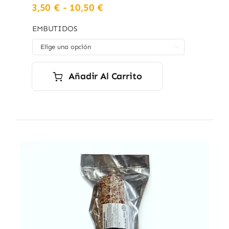
Rango
3,50
€
-
10,50
€
de
precios:
EMBUTIDOS
desde

3,50 €
hasta
10,50 €
Añadir Al Carrito