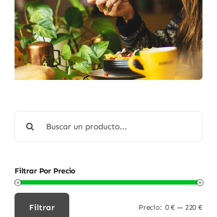
Buscar:
Filtrar Por Precio
Filtrar
Precio:
0 €
—
220 €
Precio
Precio