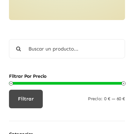
Buscar:
Filtrar Por Precio
Filtrar
Precio:
0 €
—
60 €
Precio
Precio
mínimo
máximo