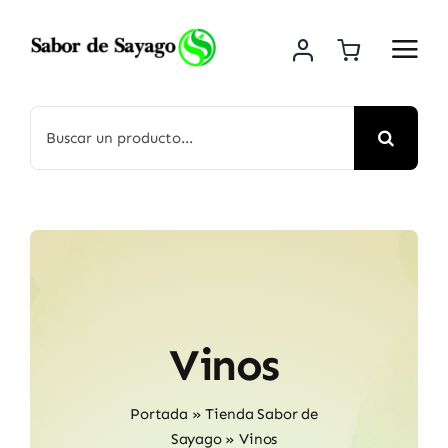
Saltar
al
contenido
Buscar:
Vinos
Portada
»
Tienda Sabor de
Sayago
»
Vinos