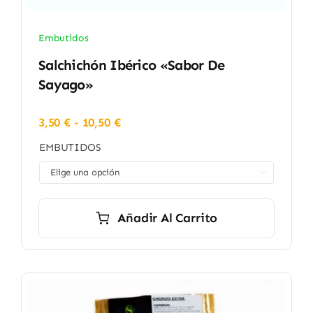
Embutidos
Salchichón Ibérico «Sabor De
Sayago»
Rango
3,50
€
-
10,50
€
de
EMBUTIDOS
precios:
desde

3,50 €
hasta
10,50 €
Añadir Al Carrito