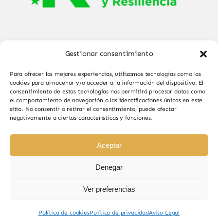
Gestionar consentimiento
Para ofrecer las mejores experiencias, utilizamos tecnologías como las
cookies para almacenar y/o acceder a la información del dispositivo. El
consentimiento de estas tecnologías nos permitirá procesar datos como
el comportamiento de navegación o las identificaciones únicas en este
© Copyright 2025 - 2026•
Sabor de Sayago
•
sitio. No consentir o retirar el consentimiento, puede afectar
negativamente a ciertas características y funciones.
Todos los derechos reservados • Diseño por
Paginas Web Iván González
Aceptar
Denegar
Ver preferencias
Sabor de Sayago en Bermillo de Sayago, productos
naturales y de calidad.
Política de cookies
Política de privacidad
Aviso Legal