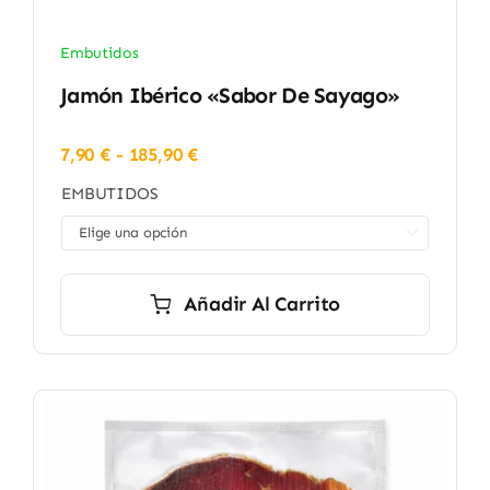
Embutidos
Jamón Ibérico «Sabor De Sayago»
Rango
7,90
€
-
185,90
€
de
EMBUTIDOS
precios:
desde

7,90 €
hasta
185,90 €
Añadir Al Carrito