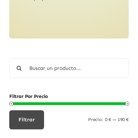
Buscar:
Filtrar Por Precio
Filtrar
Precio:
0 €
—
190 €
Precio
Precio
mínimo
máximo