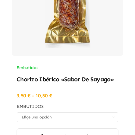
Embutidos
Chorizo Ibérico «Sabor De Sayago»
Rango
3,50
€
-
10,50
€
de
EMBUTIDOS
precios:
desde

3,50 €
hasta
10,50 €