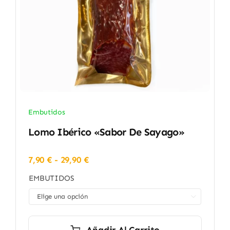
Embutidos
Lomo Ibérico «Sabor De Sayago»
Rango
7,90
€
-
29,90
€
de
EMBUTIDOS
precios:
desde

7,90 €
hasta
29,90 €
Añadir Al Carrito