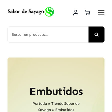
Saltar
al
contenido
Buscar:
Embutidos
Portada
»
Tienda Sabor de
Sayago
»
Embutidos