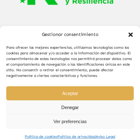
Gestionar consentimiento
Para ofrecer las mejores experiencias, utilizamos tecnologías como las
cookies para almacenar y/o acceder a la información del dispositivo. El
consentimiento de estas tecnologías nos permitirá procesar datos como
el comportamiento de navegación o las identificaciones únicas en este
© Copyright 2025 - 2026•
Sabor de Sayago
•
sitio. No consentir o retirar el consentimiento, puede afectar
negativamente a ciertas características y funciones.
Todos los derechos reservados • Diseño por
Paginas Web Iván González
Aceptar
Denegar
Ver preferencias
Sabor de Sayago en Bermillo de Sayago, productos
naturales y de calidad.
Política de cookies
Política de privacidad
Aviso Legal