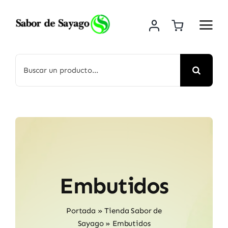
Saltar
al
contenido
Buscar:
Embutidos
Portada
»
Tienda Sabor de
Sayago
»
Embutidos