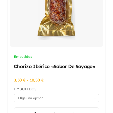
Embutidos
Chorizo Ibérico «Sabor De Sayago»
Rango
3,50
€
-
10,50
€
de
EMBUTIDOS
precios:
desde

3,50 €
hasta
10,50 €