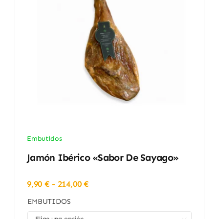
Embutidos
Jamón Ibérico «Sabor De Sayago»
Rango
9,90
€
-
214,00
€
de
EMBUTIDOS
precios:
desde
