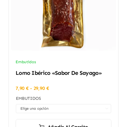
Embutidos
Lomo Ibérico «Sabor De Sayago»
Rango
7,90
€
-
29,90
€
de
EMBUTIDOS
precios:
desde

7,90 €
hasta
29,90 €
Añadir Al Carrito