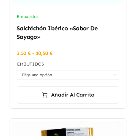
Embutidos
Salchichón Ibérico «Sabor De
Sayago»
Rango
3,50
€
-
10,50
€
de
EMBUTIDOS
precios:
desde

3,50 €
hasta
10,50 €
Añadir Al Carrito