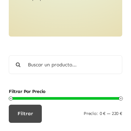
Buscar:
Filtrar Por Precio
Filtrar
Precio:
0 €
—
220 €
Precio
Precio
mínimo
máximo