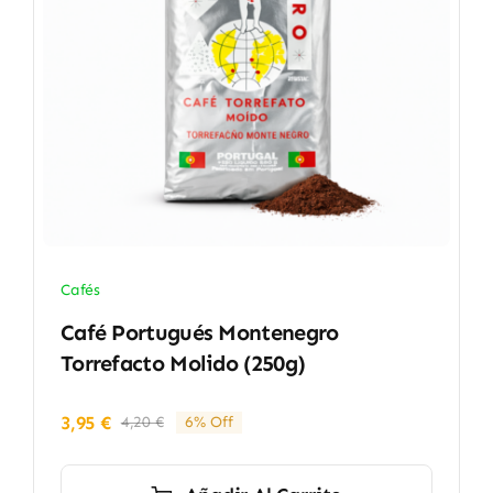
Cafés
Café Portugués Montenegro
Torrefacto Molido (250g)
3,95
€
4,20
€
6% Off
El
El
precio
precio
original
actual