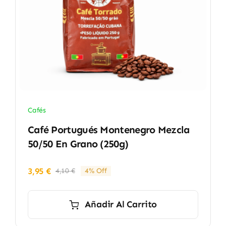
Cafés
Café Portugués Montenegro Mezcla
50/50 En Grano (250g)
3,95
€
4,10
€
4% Off
El
El
precio
precio
original
actual
Añadir Al Carrito
era:
es:
4,10 €.
3,95 €.