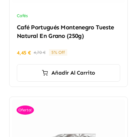
Cafés
Café Portugués Montenegro Tueste
Natural En Grano (250g)
4,45
€
4,70
€
5% Off
El
El
precio
precio
original
actual
Añadir Al Carrito
era:
es:
4,70 €.
4,45 €.
Oferta!