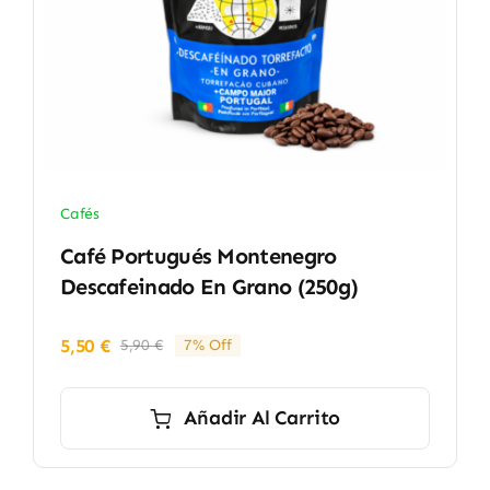
Cafés
Café Portugués Montenegro
Descafeinado En Grano (250g)
5,50
€
5,90
€
7% Off
El
El
precio
precio
original
actual
Añadir Al Carrito
era:
es:
5,90 €.
5,50 €.