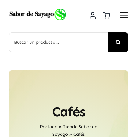
Saltar
al
contenido
Buscar:
Cafés
Portada
»
Tienda Sabor de
Sayago
»
Cafés