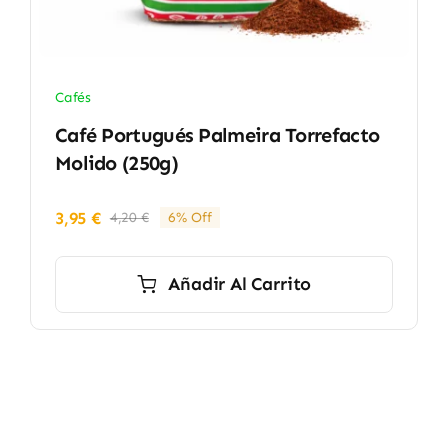
Cafés
Café Portugués Palmeira Torrefacto
Molido (250g)
3,95
€
4,20
€
6% Off
El
El
precio
precio
original
actual
Añadir Al Carrito
era:
es:
4,20 €.
3,95 €.