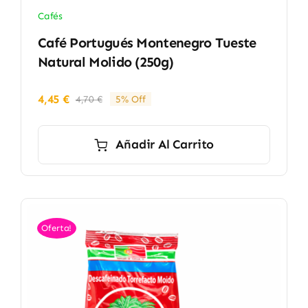
Cafés
Café Portugués Montenegro Tueste
Natural Molido (250g)
4,45
€
4,70
€
5% Off
El
El
precio
precio
original
actual
Añadir Al Carrito
era:
es:
4,70 €.
4,45 €.
Oferta!