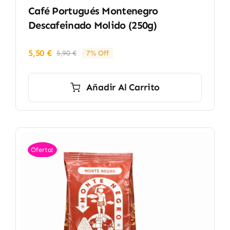
Café Portugués Montenegro
Descafeinado Molido (250g)
5,50
€
5,90
€
7% Off
El
El
precio
precio
original
actual
Añadir Al Carrito
era:
es:
5,90 €.
5,50 €.
Oferta!