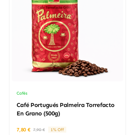
Cafés
Café Portugués Palmeira Torrefacto
En Grano (500g)
7,80
€
7,90
€
1% Off
El
El