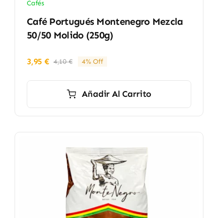
Cafés
Café Portugués Montenegro Mezcla
50/50 Molido (250g)
3,95
€
4,10
€
4% Off
El
El
precio
precio
original
actual
Añadir Al Carrito
era:
es:
4,10 €.
3,95 €.