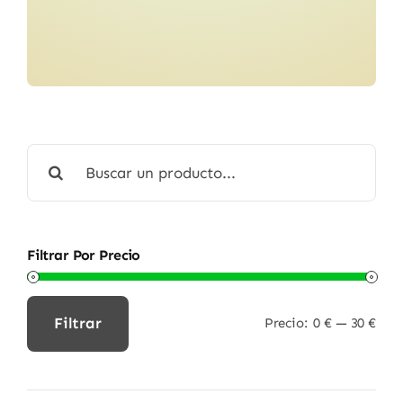
Buscar:
Filtrar Por Precio
Filtrar
Precio:
0 €
—
30 €
Precio
Precio
mínimo
máximo