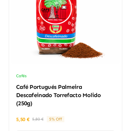
Cafés
Café Portugués Palmeira
Descafeinado Torrefacto Molido
(250g)
5,50
€
5,80
€
5% Off
El
El
precio
precio