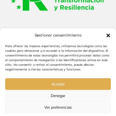
Gestionar consentimiento
Para ofrecer las mejores experiencias, utilizamos tecnologías como las
cookies para almacenar y/o acceder a la información del dispositivo. El
consentimiento de estas tecnologías nos permitirá procesar datos como
el comportamiento de navegación o las identificaciones únicas en este
© Copyright 2025 - 2026•
Sabor de Sayago
•
sitio. No consentir o retirar el consentimiento, puede afectar
negativamente a ciertas características y funciones.
Todos los derechos reservados • Diseño por
Paginas Web Iván González
Aceptar
Denegar
Ver preferencias
Sabor de Sayago en Bermillo de Sayago, productos
naturales y de calidad.