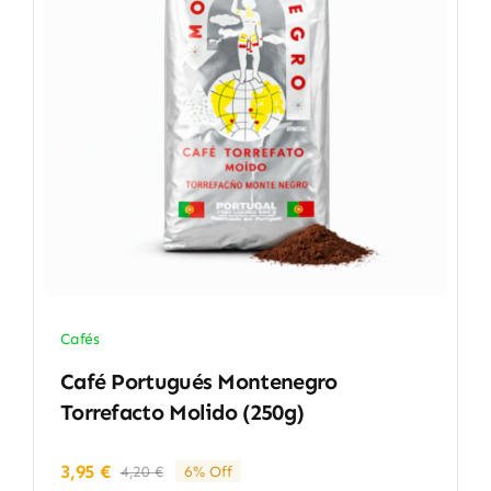
Cafés
Café Portugués Montenegro
Torrefacto Molido (250g)
3,95
€
4,20
€
6% Off
El
El