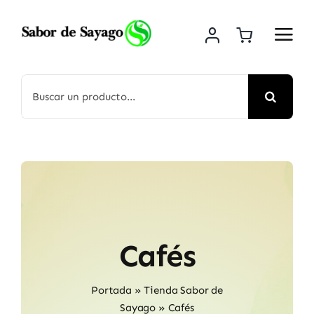
Saltar
al
contenido
Buscar:
Cafés
Portada
»
Tienda Sabor de
Sayago
»
Cafés