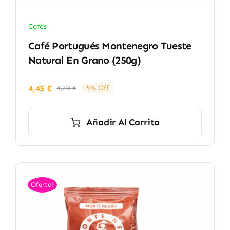
Cafés
Café Portugués Montenegro Tueste
Natural En Grano (250g)
4,45
€
4,70
€
5% Off
El
El
precio
precio
original
actual
Añadir Al Carrito
era:
es:
4,70 €.
4,45 €.
Oferta!