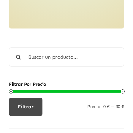
Buscar:
Filtrar Por Precio
Filtrar
Precio:
0 €
—
30 €
Precio
Precio
mínimo
máximo