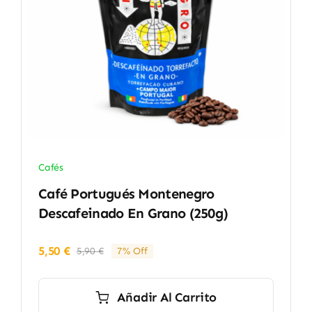
Cafés
Café Portugués Montenegro
Descafeinado En Grano (250g)
5,50
€
5,90
€
7% Off
El
El
precio
precio
original
actual
Añadir Al Carrito
era:
es: