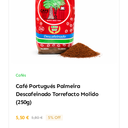
Cafés
Café Portugués Palmeira
Descafeinado Torrefacto Molido
(250g)
5,50
€
5,80
€
5% Off
El
El
precio
precio