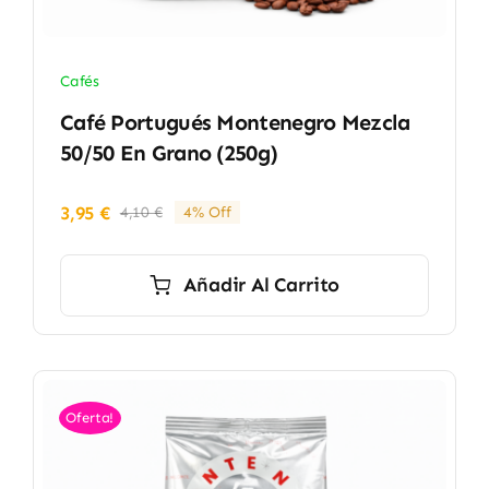
Cafés
Café Portugués Montenegro Mezcla
50/50 En Grano (250g)
3,95
€
4,10
€
4% Off
El
El
precio
precio
original
actual
Añadir Al Carrito
era:
es:
4,10 €.
3,95 €.
Oferta!