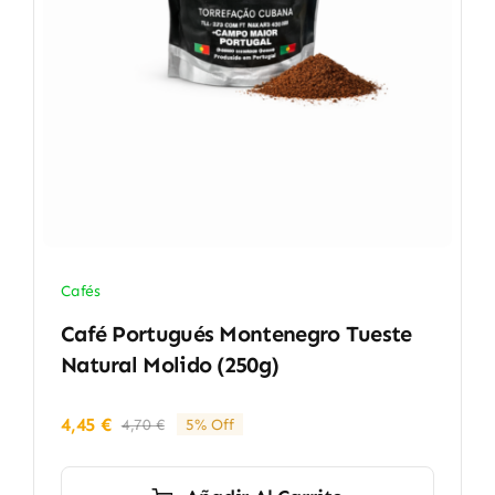
Cafés
Café Portugués Montenegro Tueste
Natural Molido (250g)
4,45
€
4,70
€
5% Off
El
El
precio
precio
original
actual