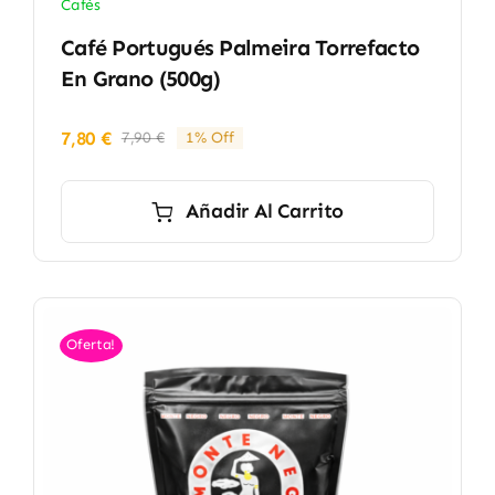
Cafés
Café Portugués Palmeira Torrefacto
En Grano (500g)
7,80
€
7,90
€
1% Off
El
El
precio
precio
original
actual
Añadir Al Carrito
era:
es:
7,90 €.
7,80 €.
Oferta!