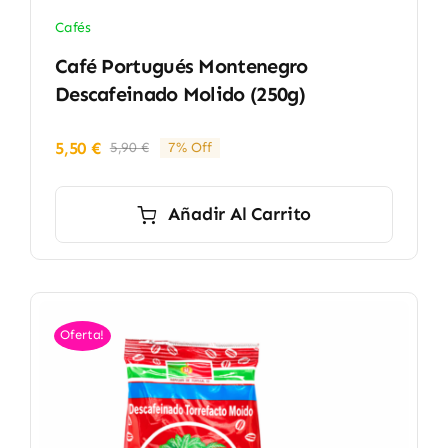
Cafés
Café Portugués Montenegro
Descafeinado Molido (250g)
5,50
€
5,90
€
7% Off
El
El
precio
precio
original
actual
Añadir Al Carrito
era:
es:
5,90 €.
5,50 €.
Oferta!