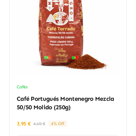
Cafés
Café Portugués Montenegro Mezcla
50/50 Molido (250g)
3,95
€
4,10
€
4% Off
El
El
precio
precio