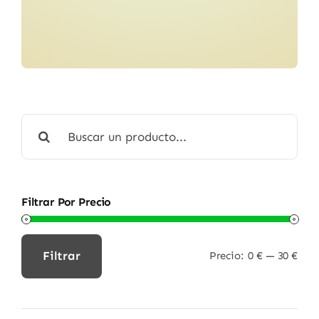
Buscar:
Filtrar Por Precio
Filtrar
Precio:
0 €
—
30 €
Precio
Precio
mínimo
máximo