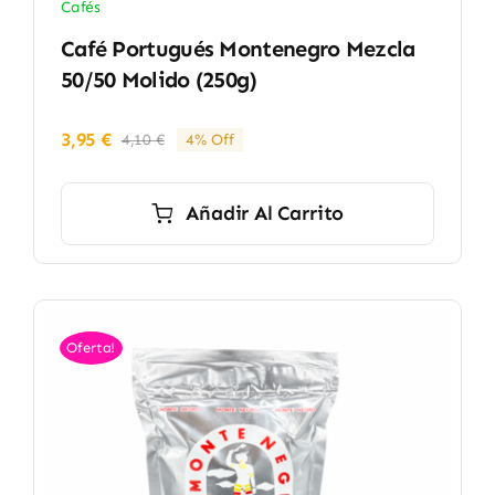
Cafés
Café Portugués Montenegro Mezcla
50/50 Molido (250g)
3,95
€
4,10
€
4% Off
El
El
precio
precio
original
actual
Añadir Al Carrito
era:
es:
4,10 €.
3,95 €.
Oferta!