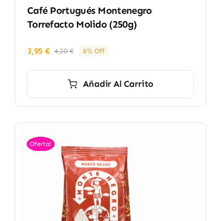
Café Portugués Montenegro
Torrefacto Molido (250g)
3,95
€
4,20
€
6% Off
El
El
precio
precio
original
actual
Añadir Al Carrito
era:
es:
4,20 €.
3,95 €.
Oferta!