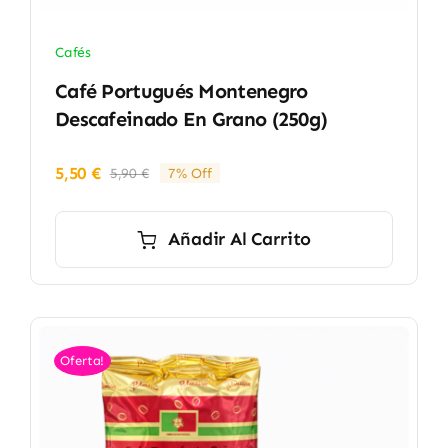
Cafés
Café Portugués Montenegro
Descafeinado En Grano (250g)
5,50
€
5,90
€
7% Off
El
El
precio
precio
original
actual
Añadir Al Carrito
era:
es:
5,90 €.
5,50 €.
Oferta!