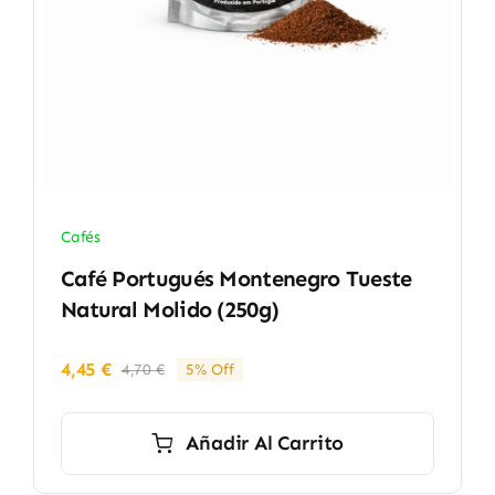
Cafés
Café Portugués Montenegro Tueste
Natural Molido (250g)
4,45
€
4,70
€
5% Off
El
El
precio
precio
original
actual
Añadir Al Carrito
era:
es:
4,70 €.
4,45 €.