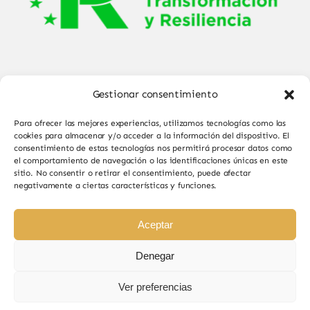
Gestionar consentimiento
Para ofrecer las mejores experiencias, utilizamos tecnologías como las
cookies para almacenar y/o acceder a la información del dispositivo. El
consentimiento de estas tecnologías nos permitirá procesar datos como
el comportamiento de navegación o las identificaciones únicas en este
© Copyright 2025 - 2026•
Sabor de Sayago
•
sitio. No consentir o retirar el consentimiento, puede afectar
negativamente a ciertas características y funciones.
Todos los derechos reservados • Diseño por
Paginas Web Iván González
Aceptar
Denegar
Ver preferencias
Sabor de Sayago en Bermillo de Sayago, productos
naturales y de calidad.