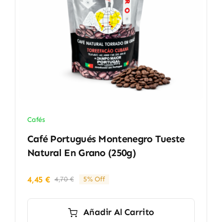
Cafés
Café Portugués Montenegro Tueste
Natural En Grano (250g)
4,45
€
4,70
€
5% Off
El
El
precio
precio
original
actual
Añadir Al Carrito
era:
es: