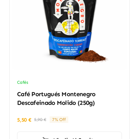
Cafés
Café Portugués Montenegro
Descafeinado Molido (250g)
5,50
€
5,90
€
7% Off
El
El
precio
precio
original
actual