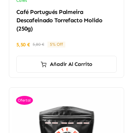
Cafés
Café Portugués Palmeira
Descafeinado Torrefacto Molido
(250g)
5,50
€
5,80
€
5% Off
El
El
precio
precio
original
actual
Añadir Al Carrito
era:
es:
5,80 €.
5,50 €.
Oferta!