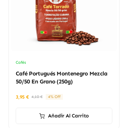
Cafés
Café Portugués Montenegro Mezcla
50/50 En Grano (250g)
3,95
€
4,10
€
4% Off
El
El
precio
precio
original
actual
Añadir Al Carrito
era:
es:
4,10 €.
3,95 €.