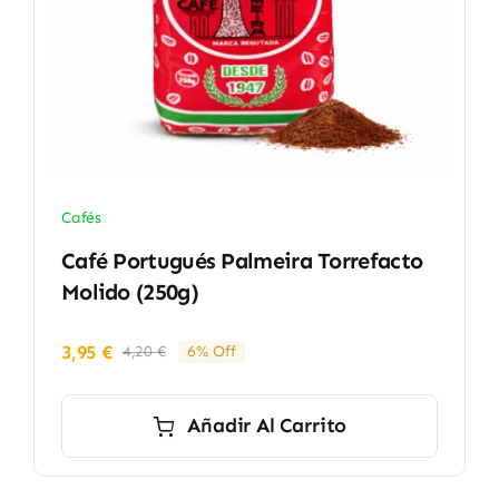
Cafés
Café Portugués Palmeira Torrefacto
Molido (250g)
3,95
€
4,20
€
6% Off
El
El
precio
precio
original
actual
Añadir Al Carrito
era:
es:
4,20 €.
3,95 €.