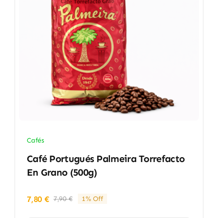
Cafés
Café Portugués Palmeira Torrefacto
En Grano (500g)
7,80
€
7,90
€
1% Off
El
El
precio
precio