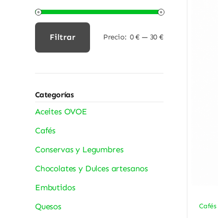
Filtrar
Precio:
0 €
—
30 €
Precio
Precio
mínimo
máximo
Categorías
Aceites OVOE
Cafés
Conservas y Legumbres
Chocolates y Dulces artesanos
Embutidos
Quesos
Cafés