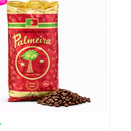
ta!
s