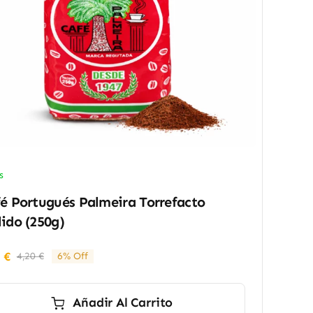
s
é Portugués Palmeira Torrefacto
ido (250g)
5
€
4,20
€
6% Off
El
El
precio
precio
original
actual
Añadir Al Carrito
era:
es: