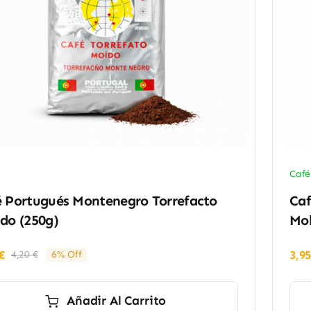
Café
é Portugués Montenegro Torrefacto
Caf
do (250g)
Mol
€
3,9
4,20
€
6% Off
El
El
precio
precio
original
actual
Añadir Al Carrito
era:
es: