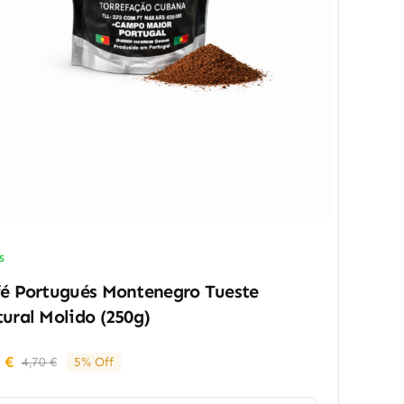
s
é Portugués Montenegro Tueste
ural Molido (250g)
5
€
4,70
€
5% Off
El
El
precio
precio