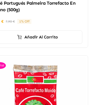
é Portugués Palmeira Torrefacto En
no (500g)
0
€
7,90
€
1% Off
El
El
precio
precio
original
actual
Añadir Al Carrito
era:
es:
7,90 €.
7,80 €.
ta!