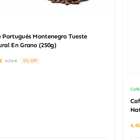
é Portugués Montenegro Tueste
ral En Grano (250g)
€
4,70
€
5% Off
El
El
precio
precio
original
actual
era:
es:
4,70 €.
4,45 €.
Café
Caf
Nat
4,4