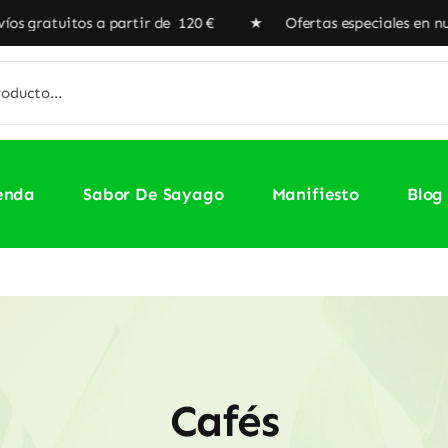
os a partir de 120 € ★ Ofertas especiales en nuestra Tien
enda
Sabor De Sayago
Manifiesto
Blog
Cafés