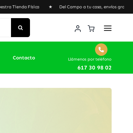
da Física ★ Del Campo a tu casa, envíos gratuitos a partir
Contacto
Llámenos por teléfono
617 30 98 02