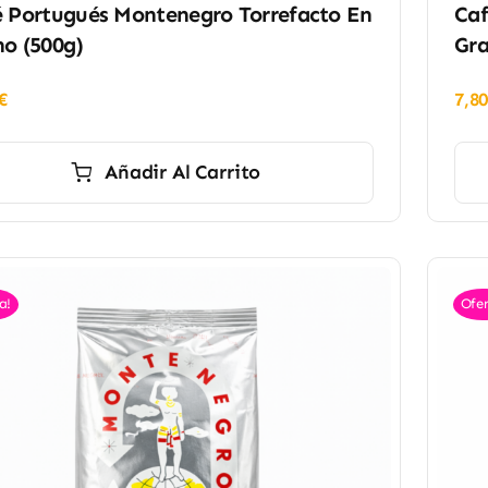
 Portugués Montenegro Torrefacto En
Caf
o (500g)
Gra
€
7,8
Añadir Al Carrito
a!
Ofer