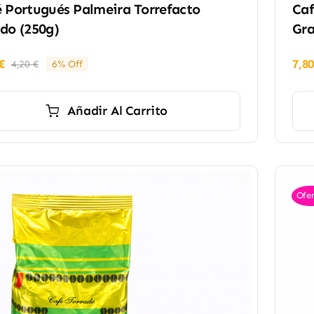
 Portugués Palmeira Torrefacto
Caf
do (250g)
Gra
€
7,8
4,20
€
6% Off
El
El
precio
precio
original
actual
Añadir Al Carrito
era:
es:
4,20 €.
3,95 €.
Ofer