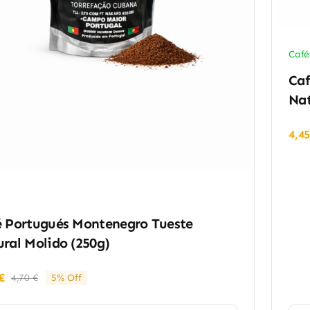
Café
Caf
Nat
4,4
é Portugués Montenegro Tueste
ral Molido (250g)
€
4,70
€
5% Off
El
El
precio
precio