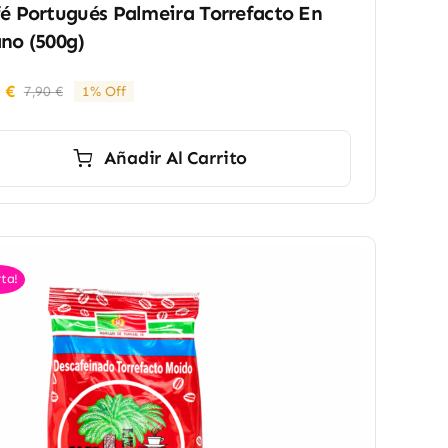
é Portugués Palmeira Torrefacto En
no (500g)
0
€
7,90
€
1% Off
El
El
precio
precio
original
actual
Añadir Al Carrito
era:
es:
7,90 €.
7,80 €.
ta!