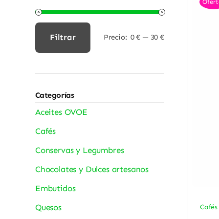
Ofert
Filtrar
Precio:
0 €
—
30 €
Precio
Precio
mínimo
máximo
Categorías
Aceites OVOE
Cafés
Conservas y Legumbres
Chocolates y Dulces artesanos
Embutidos
Quesos
Cafés