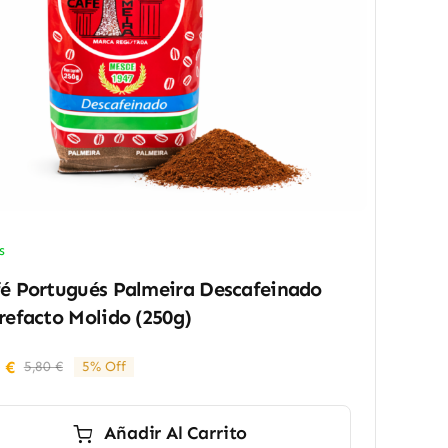
s
é Portugués Palmeira Descafeinado
refacto Molido (250g)
0
€
5,80
€
5% Off
El
El
precio
precio
original
actual
Añadir Al Carrito
era:
es: