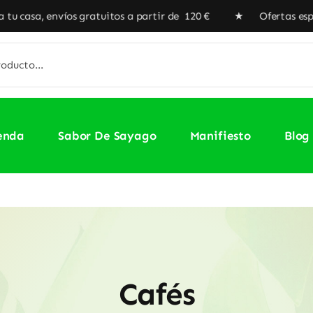
 gratuitos a partir de 120 € ★ Ofertas especiales en nuest
enda
Sabor De Sayago
Manifiesto
Blog
Cafés