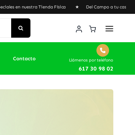
ra Tienda Física ★ Del Campo a tu casa, envíos gratuitos 
Contacto
Llámenos por teléfono
617 30 98 02