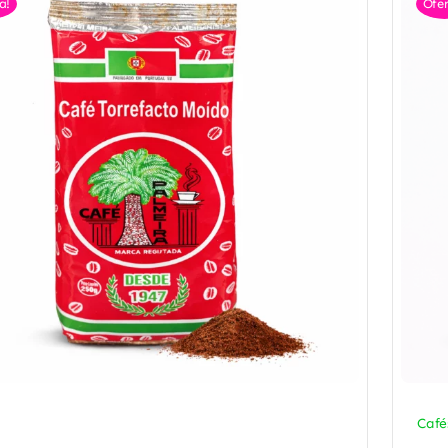
a!
Ofer
Café