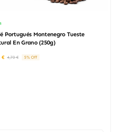
s
é Portugués Montenegro Tueste
ural En Grano (250g)
5
€
4,70
€
5% Off
El
El
precio
precio
original
actual
era:
es:
4,70 €.
4,45 €.