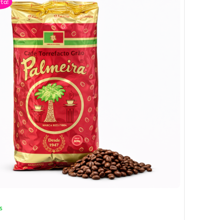
ta!
s