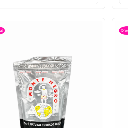
a!
Ofer